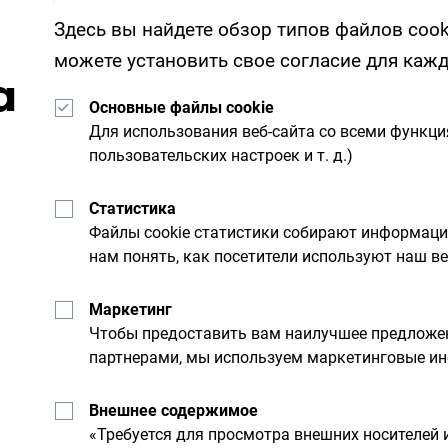
Здесь вы найдете обзор типов файлов cook
можете установить свое согласие для каж
а
Основные файлы cookie
Для использования веб-сайта со всеми функц
пользовательских настроек и т. д.)
Статистика
Посмотрите, как другие провели свое время
Файлы cookie статистики собирают информац
от вас - поделитесь своими впечатлениями 
нам понять, как посетители используют наш ве
хэштега:
#gomontenegro
.
Маркетинг
Чтобы предоставить вам наилучшее предложен
партнерами, мы используем маркетинговые ин
Внешнее содержимое
«Требуется для просмотра внешних носителей 