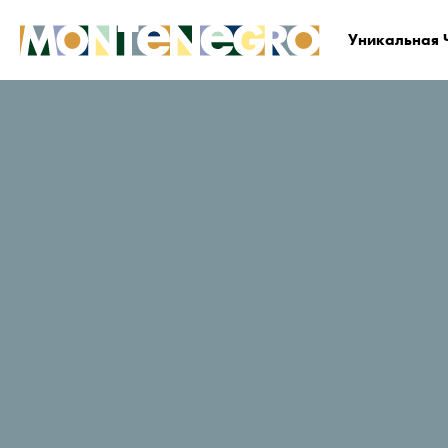
Уникальная 
Черногория
Планируйте и бронируйте
Гд
Апартаменты D&D
Веб-сайт