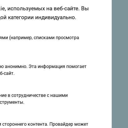
ie, используемых на веб-сайте. Вы
дой категории индивидуально.
иями (например, списками просмотра
 в Черногории. Мы будем рады услышать
ию анонимно. Эта информация помогает
о Черногории с помощью следующего
б-сайт.
ие в сотрудничестве с нашими
струменты.
и стороннего контента. Провайдер может