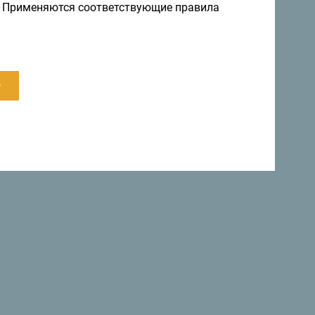
ы. Применяются соответствующие правила
я и идеи на
Подписаться на рассылку
правление круглый год
а невероятно разнообразна.