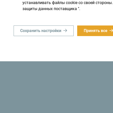
устанавливать файлы cookie со своей сторон
защиты данных поставщика ".
Сохранить настройки
Принять все
Получайте предложени
свой почтовый ящик:
льную
Исследуйте на
Хотя страна небольшая, он
им днем. Не торопитесь, а