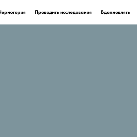
Черногория
Проводить исследования
Вдохновлять
е остановиться?
Апартаменты D&D