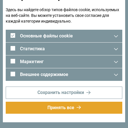
Здесь вы найдете обзор типов файлов cookie, используемых
на веб-сайте. Вы можете установить свое согласие для
каждой категории индивидуально.
Основные файлы cookie
Статистика
Ищете идеи для поездки?
Маркетинг
Посмотрите, как другие провели свое время в
Внешнее содержимое
Черногории. Мы будем рады услышать от вас -
поделитесь своими впечатлениями о Черногории с
помощью следующего хэштега:
#gomontenegro
.
Сохранить настройки
Принять все