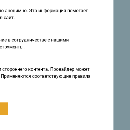
ию анонимно. Эта информация помогает
б-сайт.
ие в сотрудничестве с нашими
струменты.
я и идеи на
Подписаться на рассылку
и стороннего контента. Провайдер может
ы. Применяются соответствующие правила
правление круглый год
а невероятно разнообразна.