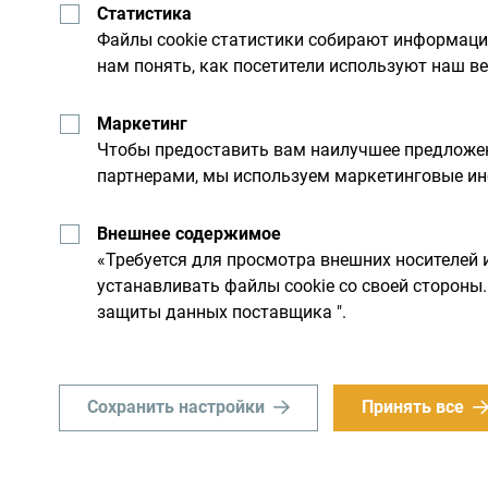
Статистика
Файлы cookie статистики собирают информац
нам понять, как посетители используют наш ве
Маркетинг
Чтобы предоставить вам наилучшее предложен
партнерами, мы используем маркетинговые ин
Получайте предложени
Внешнее содержимое
свой почтовый ящик:
«Требуется для просмотра внешних носителей 
устанавливать файлы cookie со своей сторон
защиты данных поставщика ".
льную
Исследуйте на
Сохранить настройки
Принять все
Хотя страна небольшая, он
им днем. Не торопитесь, а