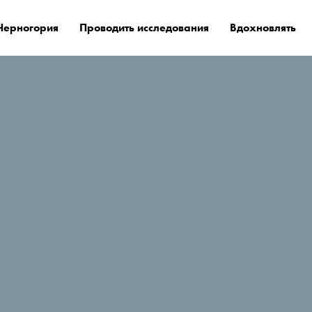
Черногория
Проводить исследования
Вдохновлять
е остановиться?
The Chedi Luštica Bay