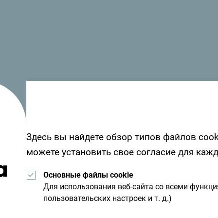
Отель The Chedi Luštica расположен на берегу
Тивата
Посмотрите, как другие провели свое время
Здесь вы найдете обзор типов файлов cook
от вас - поделитесь своими впечатлениями 
можете установить свое согласие для каж
а
хэштега:
#gomontenegro
.
Основные файлы cookie
Для использования веб-сайта со всеми функц
пользовательских настроек и т. д.)