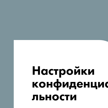
Ищете идеи
Настройки
для поездки?
конфиденци
льности