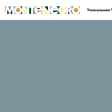
Уникальная 
Черногория
Планируйте и бронируйте
Гд
The Chedi Luštica
Bay
Рейтинг путешественников в
TripAdvisor
323 Отзывы