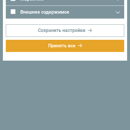
Внешнее содержимое
Сохранить настройки
Принять все
Следуйте за нами:
Получайте
предложения и
идеи на свой
почтовый ящик:
Подписаться на
рассылку
Откройте для себя
уникальную Черногорию