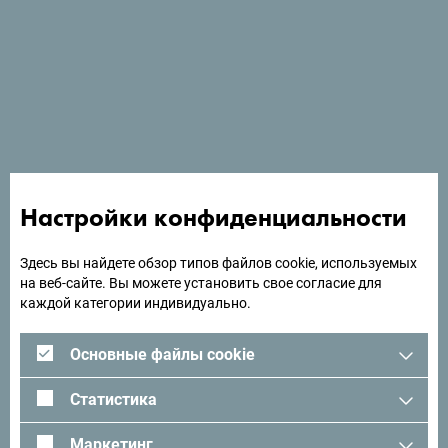
Добро пожаловать в Voco в Подгорице, где комфорт и
современный стиль сочетаются, чтобы обеспечить
незабываемый отдых.
Ищете идеи для поездки?
Настройки конфиденциальности
Посмотрите, как другие провели свое время в
Здесь вы найдете обзор типов файлов cookie, используемых
Черногории. Мы будем рады услышать от вас -
на веб-сайте. Вы можете установить свое согласие для
поделитесь своими впечатлениями о Черногории с
каждой категории индивидуально.
помощью следующего хэштега:
#gomontenegro
.
Основные файлы cookie
Статистика
Маркетинг