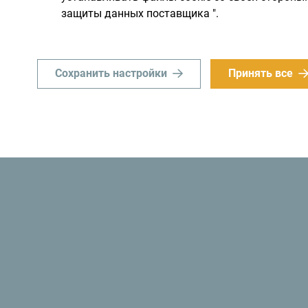
защиты данных поставщика ".
Сохранить настройки
Принять все
«Знаете ли вы? В 1991 году власти Черногор
стала
первым экологическим государством 