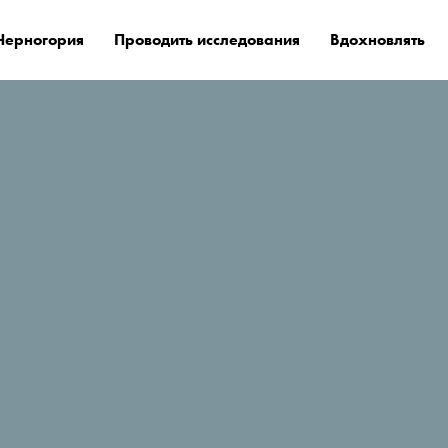
Черногория
Проводить исследования
Вдохновлять
е остановиться?
Ravnjak