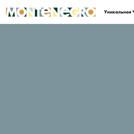
Уникальная 
Черногория
Планируйте и бронируйте
Гд
Ravnjak
Рейтинг путешественников в
TripAdvisor
89 Отзывы
Заказать сейчас
Веб-сайт