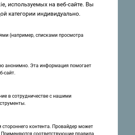
ie, используемых на веб-сайте. Вы
дой категории индивидуально.
я и идеи на
иями (например, списками просмотра
Подписаться на рассылку
ию анонимно. Эта информация помогает
правление круглый год
б-сайт.
а невероятно разнообразна.
ие в сотрудничестве с нашими
струменты.
и стороннего контента. Провайдер может
ы. Применяются соответствующие правила