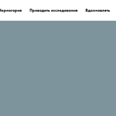
Черногория
Проводить исследования
Вдохновлять
е остановиться?
Bojana