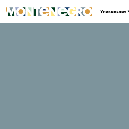
Уникальная 
Черногория
Планируйте и бронируйте
Гд
Bojana
Рейтинг путешественников в
TripAdvisor
167 Отзывы
Заказать сейчас
Веб-сайт