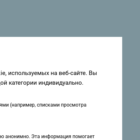
 в Черногории. Мы будем рады услышать
о Черногории с помощью следующего
ie, используемых на веб-сайте. Вы
дой категории индивидуально.
иями (например, списками просмотра
ию анонимно. Эта информация помогает