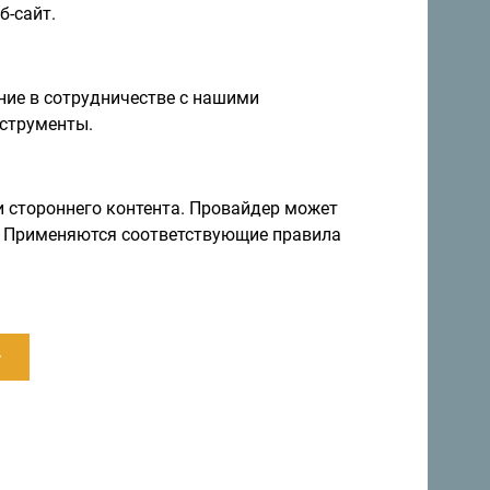
б-сайт.
ие в сотрудничестве с нашими
я и идеи на
струменты.
Подписаться на рассылку
и стороннего контента. Провайдер может
ы. Применяются соответствующие правила
правление круглый год
а невероятно разнообразна.