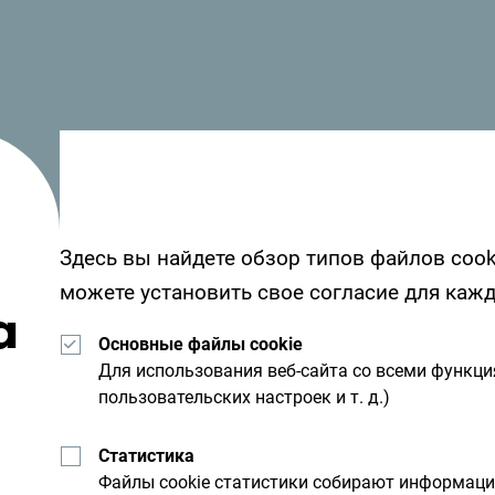
Будве.
Посмотрите, как другие провели свое время
от вас - поделитесь своими впечатлениями 
Здесь вы найдете обзор типов файлов cook
хэштега:
#gomontenegro
.
можете установить свое согласие для каж
а
Основные файлы cookie
Для использования веб-сайта со всеми функц
пользовательских настроек и т. д.)
Статистика
Файлы cookie статистики собирают информац