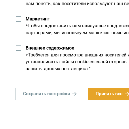
нам понять, как посетители используют наш ве
Маркетинг
Чтобы предоставить вам наилучшее предложен
Получайте предложени
партнерами, мы используем маркетинговые ин
свой почтовый ящик:
Внешнее содержимое
«Требуется для просмотра внешних носителей 
устанавливать файлы cookie со своей сторон
льную
Исследуйте на
защиты данных поставщика ".
Хотя страна небольшая, он
Сохранить настройки
Принять все
им днем. Не торопитесь, а