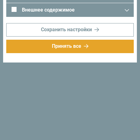
Внешнее содержимое
Сохранить настройки
Следуйте за нами:
Получайте
Принять все
предложения и
идеи на свой
почтовый ящик:
Подписаться на
рассылку
Откройте для себя
уникальную Черногорию