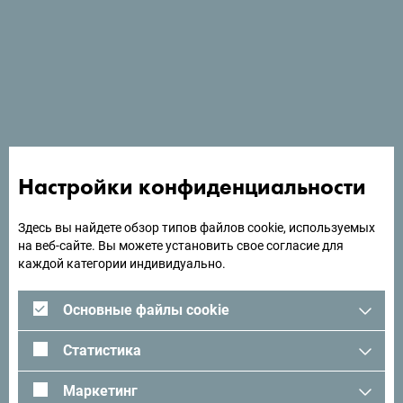
в нескольких шагах от пляжа. К услугам гостей
оздоровительный и спа-центр, а также ресторан с
просторной террасой с видом на море.
Ищете идеи для поездки?
Настройки конфиденциальности
Посмотрите, как другие провели свое время в
Черногории. Мы будем рады услышать от вас -
Здесь вы найдете обзор типов файлов cookie, используемых
на веб-сайте. Вы можете установить свое согласие для
поделитесь своими впечатлениями о Черногории с
каждой категории индивидуально.
помощью следующего хэштега:
#gomontenegro
.
Основные файлы cookie
Статистика
Маркетинг