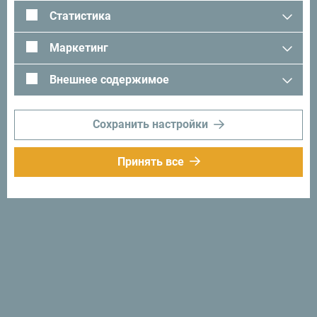
помощью следующего хэштега:
#gomontenegro
.
Статистика
Маркетинг
Внешнее содержимое
Сохранить настройки
Принять все
Следуйте за нами:
Получайте
предложения и
идеи на свой
почтовый ящик:
Подписаться на
рассылку