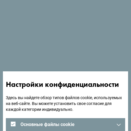
Посмотреть на Google Картах
Отель Zeta расположен в Рафаиловичах, на берегу
моря, в 18 метрах от моря.
Настройки конфиденциальности
Ищете идеи для поездки?
Здесь вы найдете обзор типов файлов cookie, используемых
на веб-сайте. Вы можете установить свое согласие для
каждой категории индивидуально.
Посмотрите, как другие провели свое время в
Черногории. Мы будем рады услышать от вас -
Основные файлы cookie
поделитесь своими впечатлениями о Черногории с