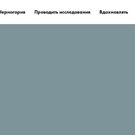
Черногория
Проводить исследования
Вдохновлять
е остановиться?
Tara