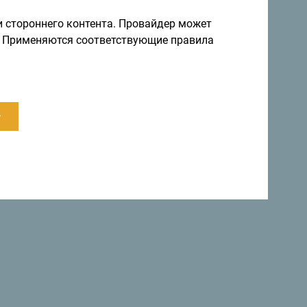
и стороннего контента. Провайдер может
ы. Применяются соответствующие правила
ии приняли декларацию, в которой страна
в мире
»
.
.