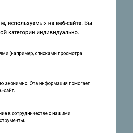
ie, используемых на веб-сайте. Вы
дой категории индивидуально.
иями (например, списками просмотра
я и идеи на
Подписаться на рассылку
ию анонимно. Эта информация помогает
б-сайт.
правление круглый год
ие в сотрудничестве с нашими
струменты.
а невероятно разнообразна.