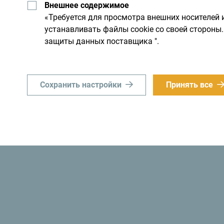
Внешнее содержимое
им днем. Не торопитесь, а
«Требуется для просмотра внешних носителей 
устанавливать файлы cookie со своей сторон
защиты данных поставщика ".
Сохранить настройки
Принять все
«Знаете ли вы? В 1991 году власти Черногор
стала
первым экологическим государством 