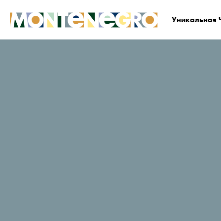
Уникальная 
Черногория
Планируйте и бронируйте
Гд
Tara
Рейтинг путешественников в
TripAdvisor
584 Отзывы
Веб-сайт