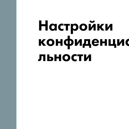
Настройки
конфиденци
льности
Следуйте за нами:
Откройте для себя уника
Черногорию