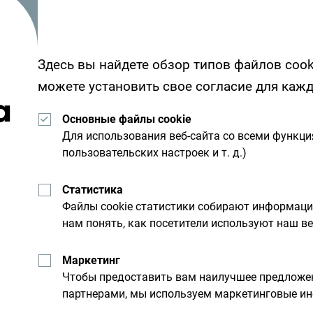
Здесь вы найдете обзор типов файлов cook
можете установить свое согласие для каж
а
Основные файлы cookie
Для использования веб-сайта со всеми функц
пользовательских настроек и т. д.)
Получайте предложени
Статистика
свой почтовый ящик:
Файлы cookie статистики собирают информац
нам понять, как посетители используют наш ве
Маркетинг
льную
Исследуйте на
Чтобы предоставить вам наилучшее предложен
партнерами, мы используем маркетинговые ин