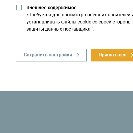
Хотя страна небольшая, он
Внешнее содержимое
им днем. Не торопитесь, а
«Требуется для просмотра внешних носителей 
устанавливать файлы cookie со своей сторон
защиты данных поставщика ".
Сохранить настройки
Принять все
«Знаете ли вы? В 1991 году власти Черногор
стала
первым экологическим государством 