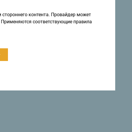
а невероятно разнообразна.
и стороннего контента. Провайдер может
ы. Применяются соответствующие правила
ии приняли декларацию, в которой страна
в мире
»
.
.