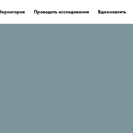
Черногория
Проводить исследования
Вдохновлять
е остановиться?
Ami