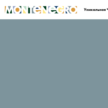
Уникальная 
Черногория
Планируйте и бронируйте
Гд
Ami
Рейтинг путешественников в
TripAdvisor
203 Отзывы
Заказать сейчас
Веб-сайт