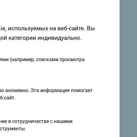
ie, используемых на веб-сайте. Вы
дой категории индивидуально.
иями (например, списками просмотра
я и идеи на
Подписаться на рассылку
ию анонимно. Эта информация помогает
б-сайт.
правление круглый год
ие в сотрудничестве с нашими
струменты.