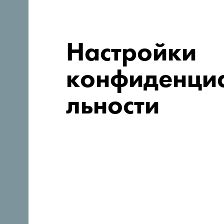
Настройки
конфиденци
льности
Следуйте за нами:
Откройте для себя уника
Черногорию