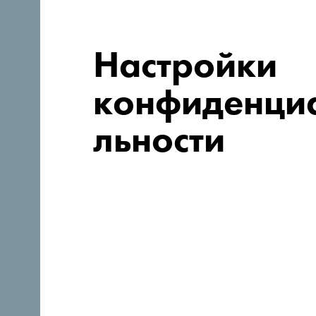
Настройки
конфиденци
льности
Следуйте за нами:
Откройте для себя уника
Черногорию