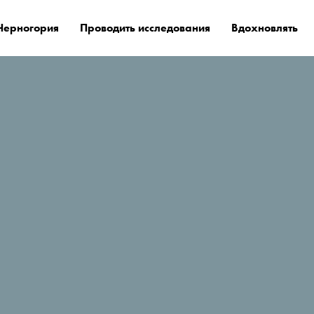
Черногория
Проводить исследования
Вдохновлять
е остановиться?
Vir