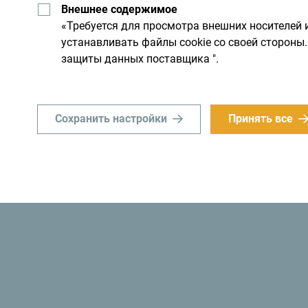
Внешнее содержимое
им днем. Не торопитесь, а
«Требуется для просмотра внешних носителей 
устанавливать файлы cookie со своей сторон
защиты данных поставщика ".
Сохранить настройки
Принять все
«Знаете ли вы? В 1991 году власти Черногор
стала
первым экологическим государством 