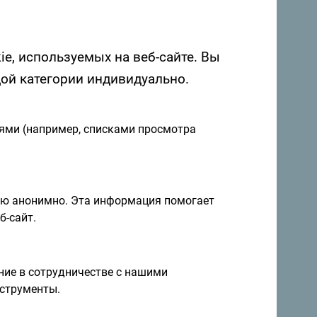
ie, используемых на веб-сайте. Вы
дой категории индивидуально.
иями (например, списками просмотра
я и идеи на
Подписаться на рассылку
ию анонимно. Эта информация помогает
б-сайт.
правление круглый год
ие в сотрудничестве с нашими
струменты.
а невероятно разнообразна.