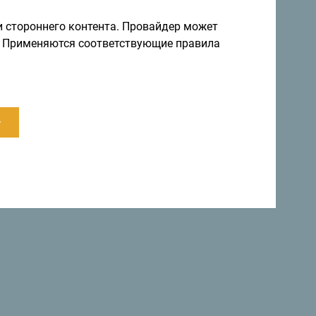
и стороннего контента. Провайдер может
ы. Применяются соответствующие правила
ии приняли декларацию, в которой страна
в мире
»
.
.