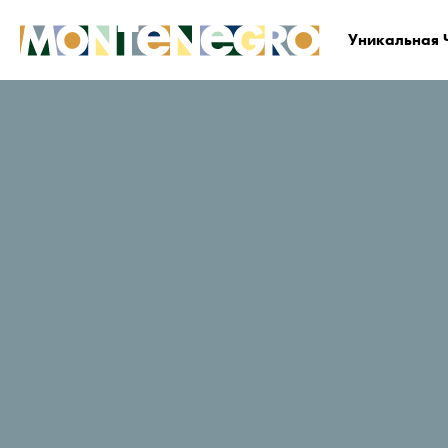
Уникальная 
Черногория
Планируйте и бронируйте
Гд
Vir
Рейтинг путешественников в
TripAdvisor
53 Отзывы
Заказать сейчас