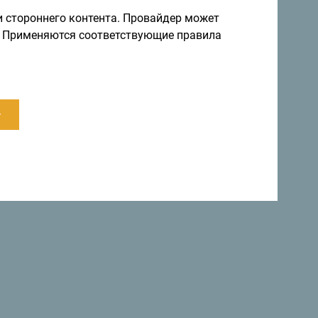
и стороннего контента. Провайдер может
ы. Применяются соответствующие правила
ии приняли декларацию, в которой страна
в мире
»
.
.