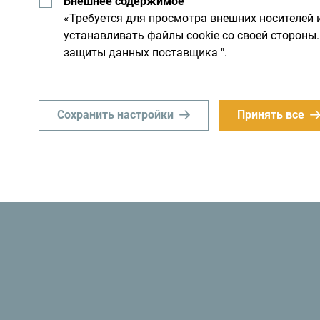
Внешнее содержимое
«Требуется для просмотра внешних носителей 
устанавливать файлы cookie со своей сторон
защиты данных поставщика ".
Сохранить настройки
Принять все
«Знаете ли вы? В 1991 году власти Черногор
стала
первым экологическим государством 