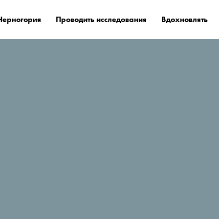
Черногория
Проводить исследования
Вдохновлять
е остановиться?
Franca