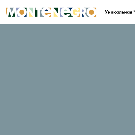
Уникальная 
Черногория
Планируйте и бронируйте
Гд
Franca
Рейтинг путешественников в
TripAdvisor
5 Отзывы
Заказать сейчас
Веб-сайт