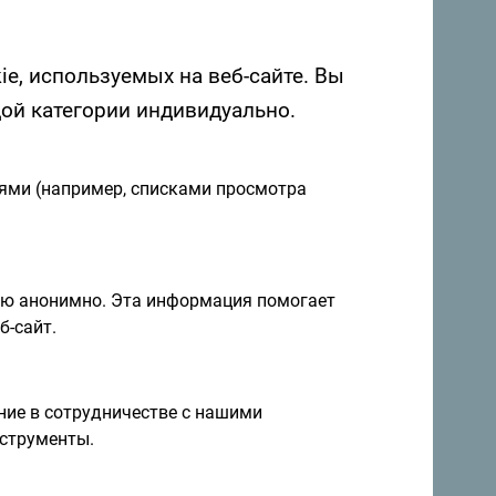
ie, используемых на веб-сайте. Вы
дой категории индивидуально.
иями (например, списками просмотра
я и идеи на
Подписаться на рассылку
ию анонимно. Эта информация помогает
б-сайт.
правление круглый год
ие в сотрудничестве с нашими
струменты.
а невероятно разнообразна.