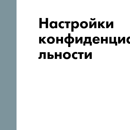
Настройки
конфиденци
льности
Следуйте за нами:
Откройте для себя уника
Черногорию
Такая маленькая, что по ней можно проехать одн