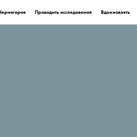
Черногория
Проводить исследования
Вдохновлять
е остановиться?
Žabljak