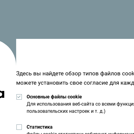
Сорок три года назад в тогда еще маленьком
туристическом центре Жабляк был построен
Посмотрите, как другие провели свое время
от вас - поделитесь своими впечатлениями 
Здесь вы найдете обзор типов файлов cook
хэштега:
#gomontenegro
.
можете установить свое согласие для каж
а
Основные файлы cookie
Для использования веб-сайта со всеми функц
пользовательских настроек и т. д.)
Статистика