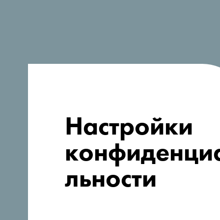
Ищете идеи
для поездки?
Настройки
конфиденци
льности