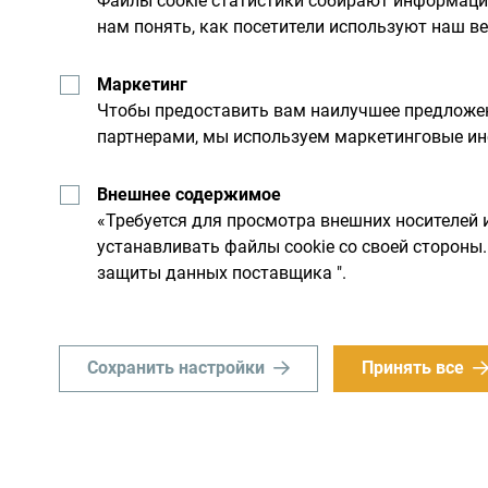
Файлы cookie статистики собирают информац
нам понять, как посетители используют наш ве
Маркетинг
Чтобы предоставить вам наилучшее предложен
Получайте предложени
партнерами, мы используем маркетинговые ин
свой почтовый ящик:
Внешнее содержимое
«Требуется для просмотра внешних носителей 
устанавливать файлы cookie со своей сторон
льную
Исследуйте на
защиты данных поставщика ".
Хотя страна небольшая, он
Сохранить настройки
Принять все
им днем. Не торопитесь, а