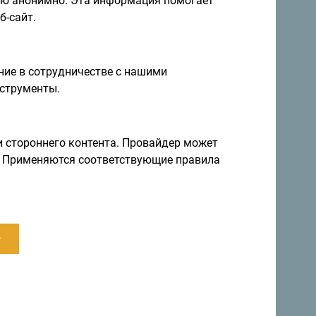
ию анонимно. Эта информация помогает
б-сайт.
ие в сотрудничестве с нашими
я и идеи на
струменты.
Подписаться на рассылку
и стороннего контента. Провайдер может
ы. Применяются соответствующие правила
правление круглый год
а невероятно разнообразна.