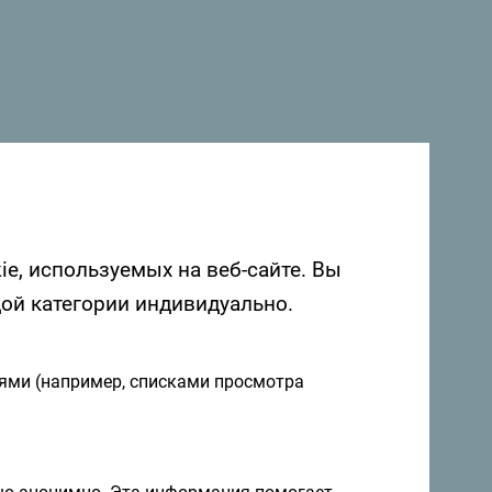
 горном городке, а ныне известном
 одноименный отель.
 в Черногории. Мы будем рады услышать
о Черногории с помощью следующего
ie, используемых на веб-сайте. Вы
дой категории индивидуально.
иями (например, списками просмотра