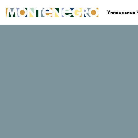
Уникальная 
Черногория
Планируйте и бронируйте
Гд
Žabljak
Рейтинг путешественников в
TripAdvisor
110 Отзывы
Заказать сейчас
Веб-сайт