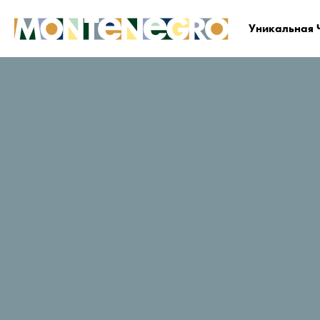
Уникальная 
Черногория
Планируйте и бронируйте
Гд
Lazaro
Рейтинг путешественников в
TripAdvisor
10 Отзывы
Заказать сейчас
Веб-сайт