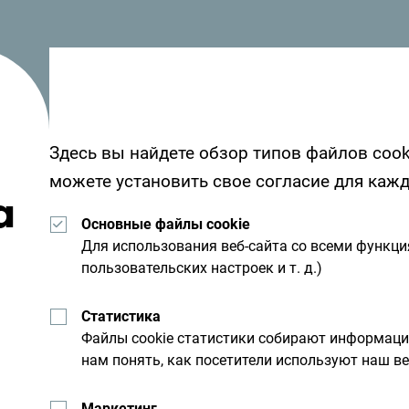
Посмотрите, как другие провели свое время
от вас - поделитесь своими впечатлениями 
хэштега:
#gomontenegro
.
Здесь вы найдете обзор типов файлов cook
можете установить свое согласие для каж
а
Основные файлы cookie
Для использования веб-сайта со всеми функц
пользовательских настроек и т. д.)
Статистика
Файлы cookie статистики собирают информац
нам понять, как посетители используют наш ве
Получайте предложени
свой почтовый ящик:
Маркетинг