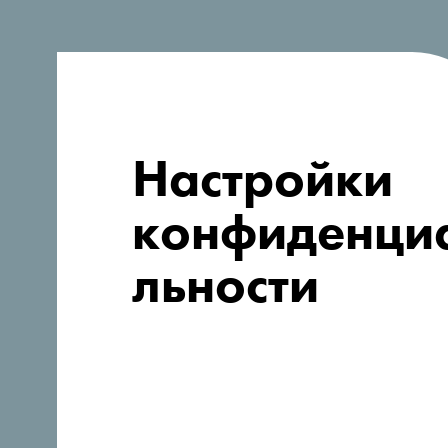
Ищете идеи
для поездки?
Настройки
конфиденци
льности
Следуйте за нами: