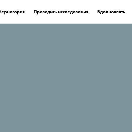
Черногория
Проводить исследования
Вдохновлять
е остановиться?
Lazaro