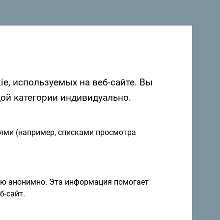
 в Черногории. Мы будем рады услышать
о Черногории с помощью следующего
ie, используемых на веб-сайте. Вы
дой категории индивидуально.
иями (например, списками просмотра
ию анонимно. Эта информация помогает
б-сайт.
я и идеи на
Подписаться на рассылку