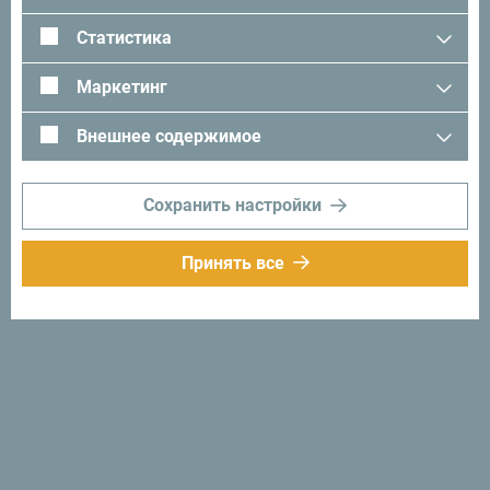
поделитесь своими впечатлениями о Черногории с
Статистика
помощью следующего хэштега:
#gomontenegro
.
Маркетинг
Внешнее содержимое
Сохранить настройки
Принять все
Следуйте за нами:
Получайте
предложения и
идеи на свой
почтовый ящик:
Подписаться на