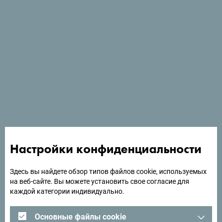
Посмотреть на Google Картах
Отель Aurel расположен в новом деловом районе
Подгорицы, в 1 км от центра города, и имеет ресторан
с террасой, фитнес-центр и спа-салон.
Настройки конфиденциальности
Здесь вы найдете обзор типов файлов cookie, используемых
Ищете идеи для поездки?
на веб-сайте. Вы можете установить свое согласие для
каждой категории индивидуально.
Посмотрите, как другие провели свое время в
Черногории. Мы будем рады услышать от вас -
Основные файлы cookie