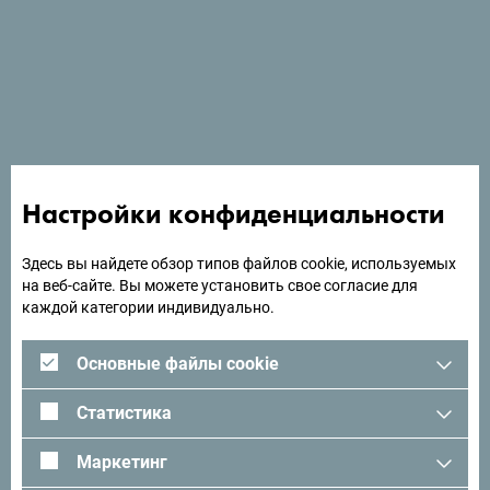
Отель Laguna Safari расположен в 1 км от песчаного
пляжа Велика в Ульцине.
Ищете идеи для поездки?
Настройки конфиденциальности
Посмотрите, как другие провели свое время в
Черногории. Мы будем рады услышать от вас -
Здесь вы найдете обзор типов файлов cookie, используемых
поделитесь своими впечатлениями о Черногории с
на веб-сайте. Вы можете установить свое согласие для
помощью следующего хэштега:
#gomontenegro
.
каждой категории индивидуально.
Основные файлы cookie
Статистика
Маркетинг