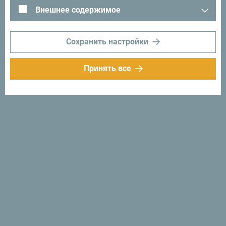
Внешнее содержимое
Сохранить настройки
Следуйте за нами:
Получайте
Принять все
предложения и
идеи на свой
почтовый ящик:
Подписаться на
рассылку
Откройте для себя
уникальную Черногорию
Такая маленькая, что по ней можно проехать одним