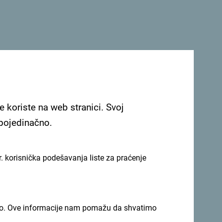
“ – jedrenje oko Mamule, Tivta i Perasta uz
postaje teren za pravu dječju avanturu u
o u zoru uz pješačenje do vidikovca Prvi
e koriste na web stranici. Svoj
 pojedinačno.
. korisnička podešavanja liste za praćenje
imno. Ove informacije nam pomažu da shvatimo