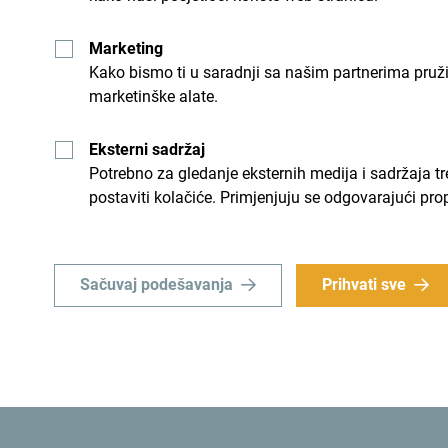
Marketing
Kako bismo ti u saradnji sa našim partnerima pruž
marketinške alate.
Eksterni sadržaj
Potrebno za gledanje eksternih medija i sadržaja t
postaviti kolačiće. Primjenjuju se odgovarajući pro
Sačuvaj podešavanja
Prihvati sve
U julu startuju i sedmični treninzi:
Svaka srijeda i četvrtak
– Sunset Yoga & Outdoo
tijela i uma uz zalazak sunca.
13. jul
– Portonovi Aqua Fun – vodene igre i čis