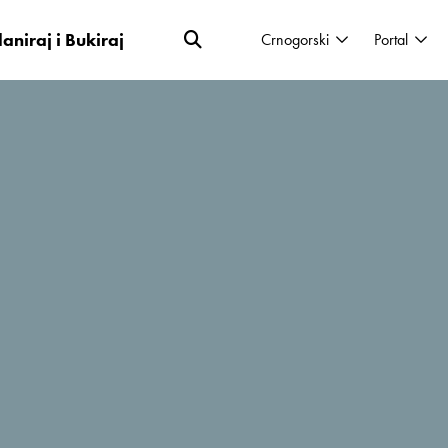
laniraj i Bukiraj
Crnogorski
Portal