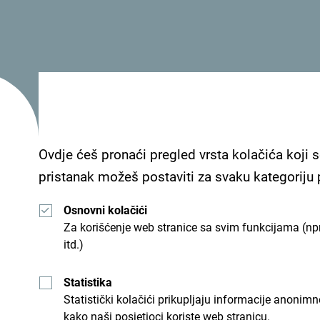
6–8. jun
– VI Portonovi regata „Bokeška ostrva
dozu adrenalina i večernje druženje.
15. jun
– Portonovi Kids’ Games – Central park 
stilu Survivora!
22. jun
– Portonovi Summer Rise – dočekaj ljet
maj.
Ovdje ćeš pronaći pregled vrsta kolačića koji s
pristanak možeš postaviti za svaku kategoriju
Osnovni kolačići
Za korišćenje web stranice sa svim funkcijama (npr
itd.)
Statistika
Statistički kolačići prikupljaju informacije anon
kako naši posjetioci koriste web stranicu.