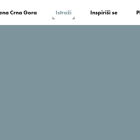
vena Crna Gora
Istraži
Inspiriši se
P
aji u Portonovom - Ljeto 2025.