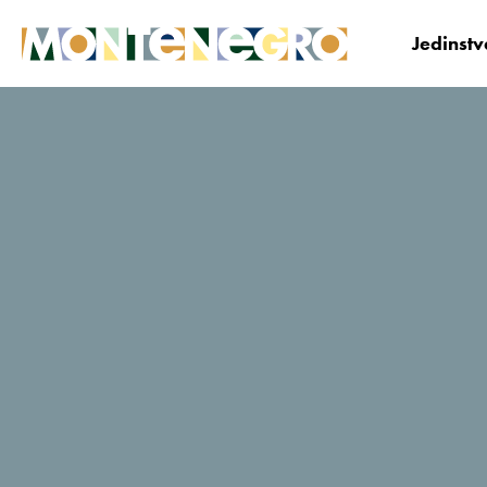
Jedinst
Crna Gora
Istraži
Top dešavanja
Događ
Događaji u
Portonovom - Ljeto
2025.
Portonovi ti donosi fantastičan miks sporta, zabave i
dobre energije ovog ljeta.
Muzički događaj, Gastronomija, Sportski