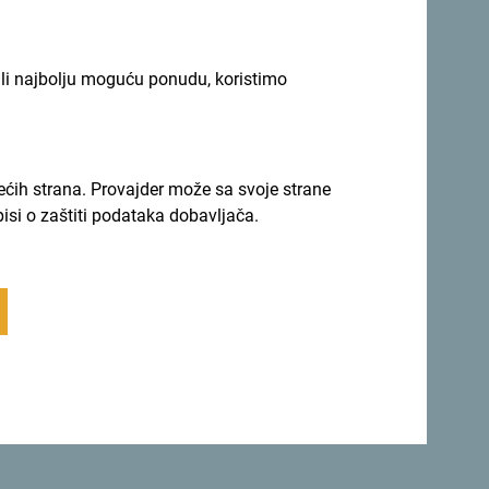
ili najbolju moguću ponudu, koristimo
rećih strana. Provajder može sa svoje strane
pisi o zaštiti podataka dobavljača.
r trening na helidromu – idealan balans
ta radost za djecu svih uzrasta.