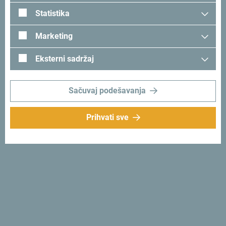
Statistika
Marketing
Eksterni sadržaj
Tražiš ideje za svoje
putovanje?
Sačuvaj podešavanja
Prihvati sve
Pogledaj kako su drugi doživjeli Crnu Goru. Podjeli svoje
trenutke:
#gomontenegro
.