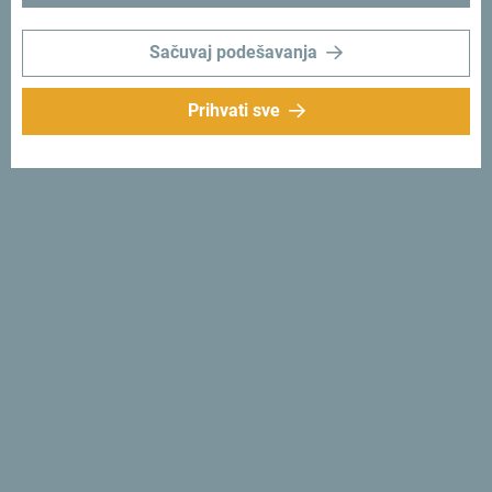
trenutke:
#gomontenegro
.
Sačuvaj podešavanja
Prihvati sve
Prati nas:
Šaljemo ti ideje:
Prijavi se za newsletter
Otkrij jedinstvenu Crnu Goru