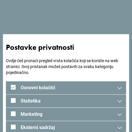
druženja i atmosfera koja spaja muziku, kulturu i putovanje
u jedinstveno iskustvo. Uživaj u trenucima koji inspirišu,
upoznaj nove ljude i osjeti kako jazz pretvara svaki
trenutak u uspomenu za pamćenje.
Postavke privatnosti
Foto:
FB - Made in Jazz New York Fest
Ovdje ćeš pronaći pregled vrsta kolačića koji se koriste na web
stranici. Svoj pristanak možeš postaviti za svaku kategoriju
pojedinačno.
Osnovni kolačići
Tražiš ideje za svoje
Statistika
putovanje?
Marketing
Pogledaj kako su drugi doživjeli Crnu Goru. Podjeli svoje
Eksterni sadržaj