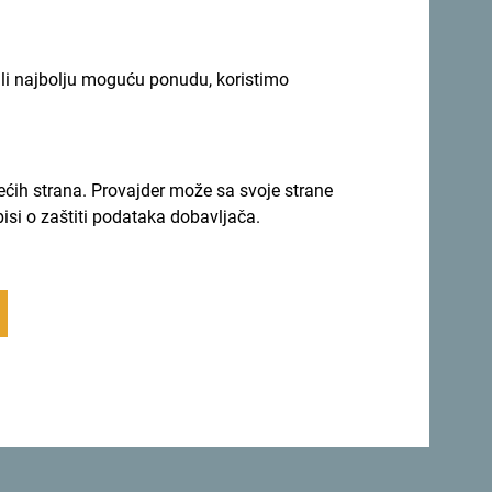
ili najbolju moguću ponudu, koristimo
 prvomajski
koncerti tribute bendova
, veče
ka. Publika će uživati u nastupima bendova
 Band X (AC/DC tribute) u izvođenju svjetskih
u duhu dobre zabave, muzike i zajedništva.
rećih strana. Provajder može sa svoje strane
pisi o zaštiti podataka dobavljača.