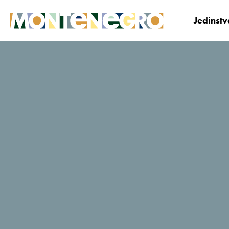
Jedinst
Crna Gora
Istraži
Top dešavanja
Međun
Međunarodni
Karneval u Budvi
Manifestacija počinje 30. aprila Abrumom duž
Budvanske rivijere – od Petrovca preko Pržna i Sveto
Stefana do Rafailovića, kada će maskirane grupe uz
muziku pozivati građane i posjetioce na karneval.
Karneval, Tradicionalni događaji