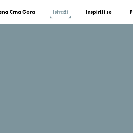
vena Crna Gora
Istraži
Inspiriši se
P
arodni Karneval u Budvi
g