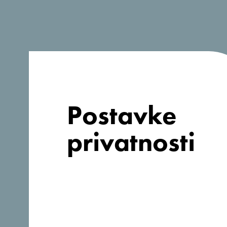
info@budva.travel
Kontakt telefon:
+382 33 402 814
Web stranica:
https://www.budva.travel
Postavke
privatnosti