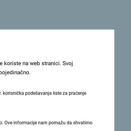
Pogledaj na Google mapi
e koriste na web stranici. Svoj
 pojedinačno.
nskim Abrumom kroz ulice Starog grada,
. korisnička podešavanja liste za praćenje
orka
i bogat zabavni sadržaj unutar i ispred
ečani koktel za zvaničnike FECC-a,
imno. Ove informacije nam pomažu da shvatimo
 karnevalska povorka zatvara trodnevni