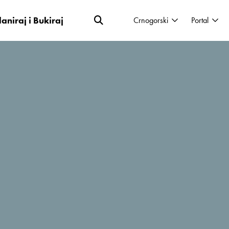
laniraj i Bukiraj
Crnogorski
Portal