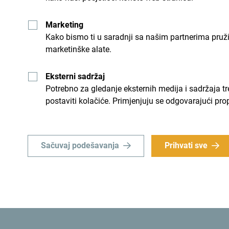
program.
Marketing
Kako bismo ti u saradnji sa našim partnerima pruž
Poseban akcenat ovogodišnjeg karnevala biće i
marketinške alate.
posvećeno ljubiteljima kvalitetnog muzičkog zvu
GIFT (David Bowie tribute), RING (ABBA tribute) i
Eksterni sadržaj
hitova, čime će se karnevalski program završiti 
Potrebno za gledanje eksternih medija i sadržaja t
postaviti kolačiće. Primjenjuju se odgovarajući pro
Sačuvaj podešavanja
Prihvati sve