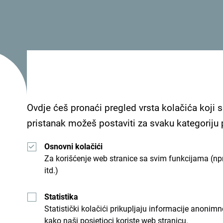
Ovdje ćeš pronaći pregled vrsta kolačića koji s
pristanak možeš postaviti za svaku kategoriju
Osnovni kolačići
Program se nastavlja
1. maja autentičnim budva
Za korišćenje web stranice sa svim funkcijama (npr
dok će 2. maja uslijediti velika karnevalska pov
itd.)
zidina Starog grada. Istog dana predviđen je i sv
predstavnike ambasada i karnevalskih grupa.
Statistika
Statistički kolačići prikupljaju informacije anon
kako naši posjetioci koriste web stranicu.
3. maja pozornica pripada najmlađima – dječija