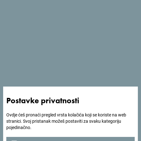
Postavke privatnosti
Ovdje ćeš pronaći pregled vrsta kolačića koji se koriste na web
stranici. Svoj pristanak možeš postaviti za svaku kategoriju
pojedinačno.
Prethodnih dana, popularni glumci iz serije „Igra sudbine“
obišli su i most na Đurđevića Tari, gdje su imali priliku da