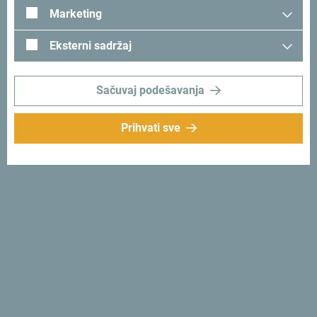
Marketing
Tražiš ideje za svoje
Eksterni sadržaj
putovanje?
Sačuvaj podešavanja
Pogledaj kako su drugi doživjeli Crnu Goru. Podjeli svoje
trenutke:
#gomontenegro
.
Prihvati sve