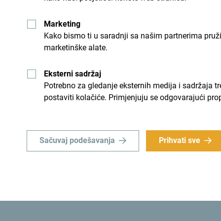
Marketing
Kako bismo ti u saradnji sa našim partnerima pruž
marketinške alate.
Eksterni sadržaj
Potrebno za gledanje eksternih medija i sadržaja t
postaviti kolačiće. Primjenjuju se odgovarajući pro
Sačuvaj podešavanja
Prihvati sve
“Zadovoljstvo je otkriti ovako lijepu zemlju, a n
snijegu. Kadrovi koje smo snimili su nevjerovatni,
predivne. Jedva čekam da prikažemo našim gledaoc