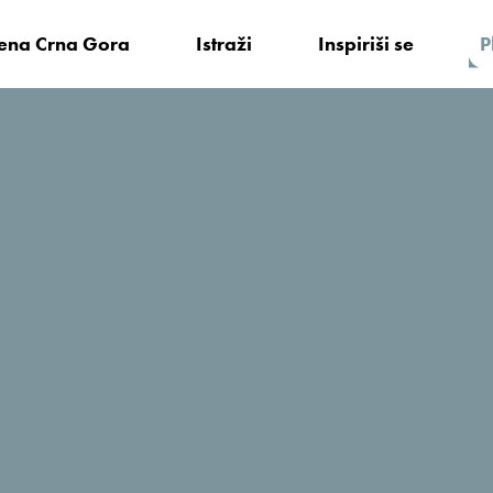
vena Crna Gora
Istraži
Inspiriši se
P
 činjenice
Aktuelno
rnu Goru prikažemo našim gledaocima”
e