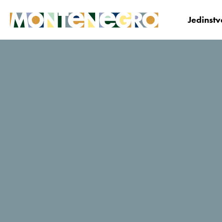
Jedinst
Crna Gora
Planiraj i Bukiraj
Korisni savjeti i
Novinarka televizije France 2: “Jedva čekam da C
Novinarka televizij
France 2: “Jedva
čekam da Crnu
Goru prikažemo
našim gledaocima”