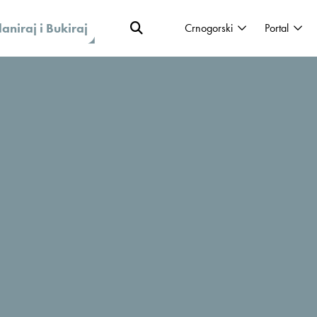
laniraj i Bukiraj
Crnogorski
Portal