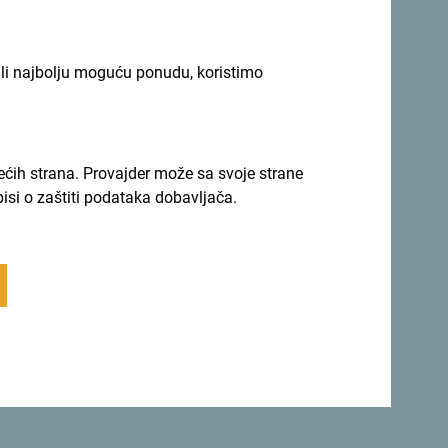
ili najbolju moguću ponudu, koristimo
rećih strana. Provajder može sa svoje strane
pisi o zaštiti podataka dobavljača.
aročito me oduševio sjever gdje smo uživali na
 a planine koje se izdižu iznad jezera su
ima o kakvoj zemlji je riječ”, kazala je