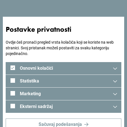
Postavke privatnosti
Ovdje ćeš pronaći pregled vrsta kolačića koji se koriste na web
stranici. Svoj pristanak možeš postaviti za svaku kategoriju
pojedinačno.
Osnovni kolačići
Statistika
Zoran Maksimović sa TV Prva
istakao je da ga je Crna
Marketing
Gora, uprkos brojnim prethodnim posjetama, ponovo
Eksterni sadržaj
iznenadila.
“Iako sam u Crnoj Gori boravio mnogo puta i mislio da me
Sačuvaj podešavanja
više ništa ne može iznenaditi, ova studijska tura još