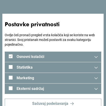
doživimo različite aspekte destinacije, od obale i kulturnog
nasljeđa do gastronomije. Vodiči su bili izuzetno stručni, a
svuda smo bili dočekani sa toplinom i profesionalizmom.
Crna Gora je zemlja izuzetne ljepote, sa pričama koje
Postavke privatnosti
zaslužuju međunarodnu pažnju “, poručili su Greenberg i
Andrew.
Ovdje ćeš pronaći pregled vrsta kolačića koji se koriste na web
stranici. Svoj pristanak možeš postaviti za svaku kategoriju
Studijske posjete međunarodnih novinara predstavljaju
pojedinačno.
važan segment promotivnih aktivnosti Nacionalne
turističke organizacije Crne Gore, budući da doprinose
Osnovni kolačići
pozicioniranju destinacije na ključnim emitivnim tržištima i
generisanju kvalitetnog medijskog sadržaja koji dopire do
Statistika
miliona potencijalnih turista širom svijeta.
Marketing
Eksterni sadržaj
Sačuvaj podešavanja