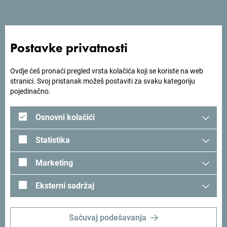
20 bodova
Postavke privatnosti
Nagrade
Najbolji autori biće nagrađeni sledećim nagradama:
Ovdje ćeš pronaći pregled vrsta kolačića koji se koriste na web
stranici. Svoj pristanak možeš postaviti za svaku kategoriju
- Prva nagrada: 800 eura
pojedinačno.
- Druga nagrada: 500 eura
Osnovni kolačići
- Treća nagrada: 300 eura
Statistika
Marketing
Proces odlučivanja
Eksterni sadržaj
Odluke o pobjednicima donosi stručna komisija formirana
od strane NTO CG, koja će učesnike ocijeniti na osnovu
Sačuvaj podešavanja