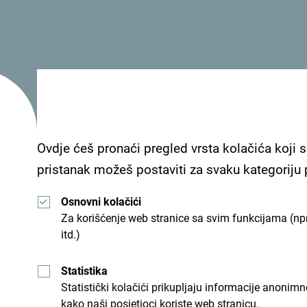
Predstavnik jednog od najznačajnijih turoperatora
zanimljiva turistima sa ovog tržišta zbog atrakti
Ovdje ćeš pronaći pregled vrsta kolačića koji s
“Već imamo Crnu Goru u našoj ponudi, ali želi
pristanak možeš postaviti za svaku kategoriju
mjestima unutar vaše zemlje, obezbijeđujući jedi
je izuzetno zanimljivo crnogorsko primorje i žele d
Osnovni kolačići
kratkom vremenskom roku. Do sada smo sarađival
Za korišćenje web stranice sa svim funkcijama (npr
itd.)
izuzetno smo zadovoljni saradnjom i imamo velik
godine bila zatvorena zbog pandemije COVID 19 i s
Statistika
menadžerka turoperatora U tour
Binčao Čen (Che
Statistički kolačići prikupljaju informacije anon
kako naši posjetioci koriste web stranicu.