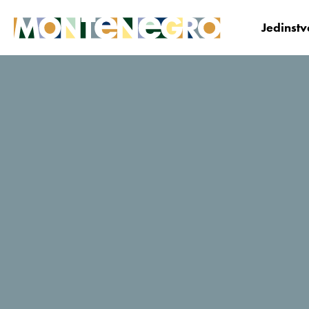
Jedinst
Crna Gora
Planiraj i Bukiraj
Korisni savjeti i
Kineski turoperatori tokom sajma u Šangaju: „Crna Go
Kineski turoperatori
tokom sajma u
Šangaju: „Crna
Gora može
očekivati veliki broj