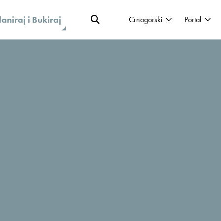
laniraj i Bukiraj
Crnogorski
Portal