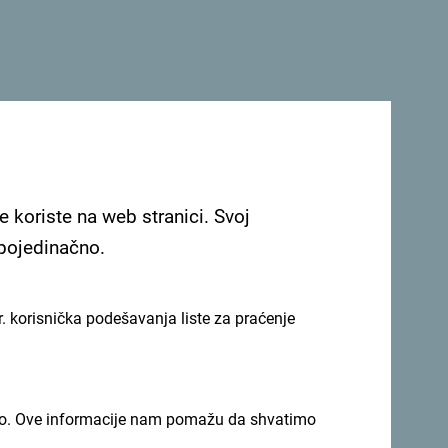
 u Kini
U tour
poručio je da je Crna Gora
vne raznovrsne ponude.
e koriste na web stranici. Svoj
mo da obogatimo ponudu sa nekim novim
 pojedinačno.
nstven doživljaj našim klijentima. Kinezima
a obiđu što veći broj turističkih atrakcija u
i sa crnogorskim turističkim agencijama i
. korisnička podešavanja liste za praćenje
a očekivanja od sljedeće godine. Kina je 4
ada ljudi žele opet da putuju“, poručila je
n Binchao).
imno. Ove informacije nam pomažu da shvatimo