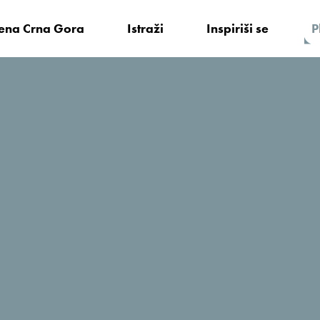
vena Crna Gora
Istraži
Inspiriši se
P
 činjenice
Aktuelno
ra može očekivati veliki broj turista iz Kine“