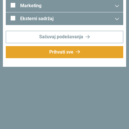
zahvaljujući direktnim avio linijama koje povezuju Crnu
Marketing
Goru sa četiri britanska grada – Londonom, Mančesterom,
Birmingemom i Bristolom.
Eksterni sadržaj
Sačuvaj podešavanja
Prihvati sve