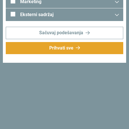
Marketing
Eksterni sadržaj
Sačuvaj podešavanja
Prihvati sve
Posebno je bila oduševljena i
Dona Klančnik
koja je sa
porodicom posjetila humanitarni bazar i tom prilikom
kupila više proizvoda iz Crne Gore.
„Imali smo priliku da malo Crne Gore ponesemo sa sobom
kući, pa smo se odlučili za nekoliko suvenira i pršut. Ono
što nas je dodatno razveselilo jeste ljubazno osoblje na
crnogorskom štandu i njihova srdačnost je još jedan
podsjetnik zašto volimo ovu zemlju“, istakla je Klančnik.