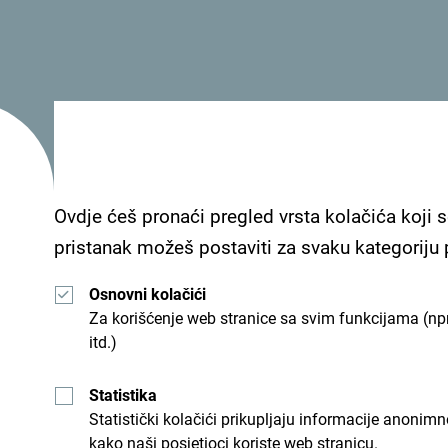
Biogradska gora, kao i velelepnog mosta na Đurđ
fotografa National Geographic-a. Banks je obišao 
dijelu Crne Gore, pa je tom prilikom posjetio vins
„Za nedelju dana Crna Gora mi se zaista uvukla 
dragulja, koje možda ne bih vidio da nije bilo Fil
Gore i ovog zanimljivog zadatka“, kazao je fotog
Ovdje ćeš pronaći pregled vrsta kolačića koji s
Nakon obilaska sjeverne i centralne regije, fotogr
pristanak možeš postaviti za svaku kategoriju
kojima je podjednako oduševljen.
Osnovni kolačići
Za korišćenje web stranice sa svim funkcijama (npr
itd.)
Statistika
Statistički kolačići prikupljaju informacije anon
kako naši posjetioci koriste web stranicu.