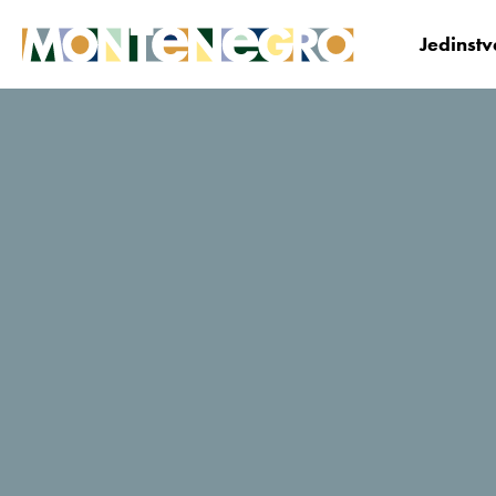
Jedinst
Crna Gora
Planiraj i Bukiraj
Korisni savjeti i
Fotograf magazina National Geographic: “Crna Gora 
Fotograf magazina
National
Geographic: “Crna
Gora je jedna od
najljepših zemalja