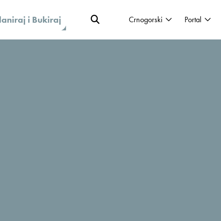
laniraj i Bukiraj
Crnogorski
Portal