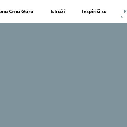
vena Crna Gora
Istraži
Inspiriši se
P
 činjenice
Aktuelno
je jedna od najljepših zemalja koje sam do sada posjetio”