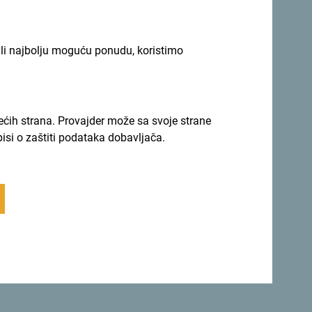
ili najbolju moguću ponudu, koristimo
rećih strana. Provajder može sa svoje strane
pisi o zaštiti podataka dobavljača.
Crne Gore, dr Ana Tripković Marković,
ističe
tržišta Bliskog istoka:
evropskih tržišta za Crnu Goru, a direktan let
ju prepoznatljivosti destinacije i privlačenju
 interesovanje koje su agenti iz UAE pokazali
potencijal Crne Gore i mogućnosti koje nudi
aktivnija destinacija za ovu ciljnu grupu.