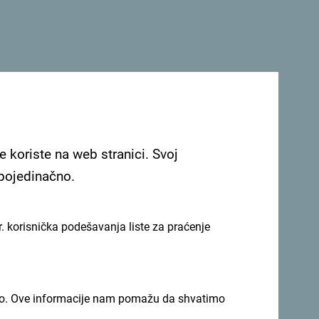
deljno, nudeći putnicima iz Dubaija, Bliskog
utovanje do ove destinacije. Radujemo se što
 putovanja ka ovom gradu i omogućiti većem
mo iz UAE, već i iz Indije, Filipina, Saudijske
mo širenju naše mreže, otvaranju nedovoljno
g protoka robe i turizma. Danas letimo ka
i smo Dubai sa 35 destinacija širom Evrope,
e koriste na web stranici. Svoj
 pojedinačno.
. korisnička podešavanja liste za praćenje
imno. Ove informacije nam pomažu da shvatimo