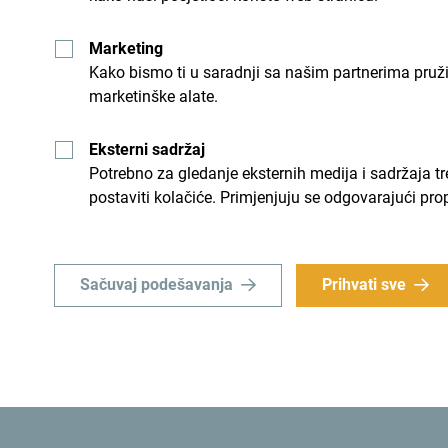
Marketing
Kako bismo ti u saradnji sa našim partnerima pruž
marketinške alate.
Eksterni sadržaj
Potrebno za gledanje eksternih medija i sadržaja t
postaviti kolačiće. Primjenjuju se odgovarajući pro
Direktorica Nacionalne turističke organizacije 
značaj direktne avio-linije za turistički promet sa 
Sačuvaj podešavanja
Prihvati sve
„Tržište Bliskog istoka spada u red značajnih van-
iz Dubaija predstavlja krucijalnu kariku ka jačan
turista sa tog tržišta. Posebno nas raduje veliko
tokom vebinara, što jasno ukazuje da prepozaju 
kao luksuzna, dinamična, autentična i sve atr