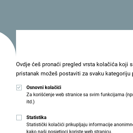
“Tivat se ovog ljeta opslužuje sa četiri leta ne
istoka i Jugoistočne Azije udobno i praktično p
ćemo nastaviti da podstičemo interesovanje za
broju ljudi da istraže crnogorsko primorje – ne sa
Arabije i Singapura. Od osnivanja, posvećeni s
povezanih destinacija i omogućavanju slobodno
više od 135 destinacija u 58 zemalja i povezal
Ovdje ćeš pronaći pregled vrsta kolačića koji s
uključujući i Tivat u Crnoj Gori”, poručio je Efendi.
pristanak možeš postaviti za svaku kategoriju
Osnovni kolačići
Za korišćenje web stranice sa svim funkcijama (npr
itd.)
Statistika
Statistički kolačići prikupljaju informacije anon
kako naši posjetioci koriste web stranicu.