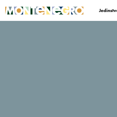
Jedinst
Crna Gora
Planiraj i Bukiraj
Korisni savjeti i
Flydubai: Povezanost Tivta sa Dubaijem otvara vrata 
Flydubai:
Povezanost Tivta sa
Dubaijem otvara
vrata turistima iz
Dubaija, Bliskog