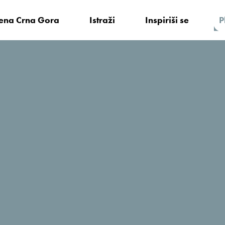
vena Crna Gora
Istraži
Inspiriši se
P
 činjenice
Aktuelno
turistima iz Dubaija, Bliskog istoka i Jugoistočne Azije