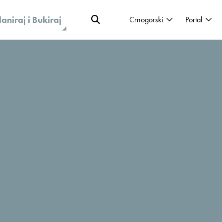
laniraj i Bukiraj
Crnogorski
Portal