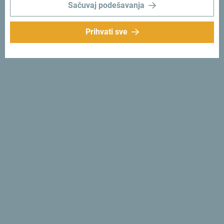
Sačuvaj podešavanja
Prihvati sve
U okviru zaključne panel diskusije, poseban akcenat
stavljen je na potrebu za kontinuiranim angažovanjem sa
lokalnim zajednicama, prilagođavanjem demografskim
promjenama i razvojem turizma koji donosi dugoročne
benefite kako za privredu, tako i za društvo u cjelini.
CEO
Evropske komisije za putovanja
,
Eduardo Santander
,
naglasio je da se ne smije propustiti prilika za kreiranje
održivog turističkog pejzaža koji je konkurentan, inkluzivan
i odgovoran.