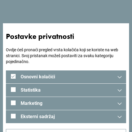
Postavke privatnosti
Ovdje ćeš pronaći pregled vrsta kolačića koji se koriste na web
stranici. Svoj pristanak možeš postaviti za svaku kategoriju
pojedinačno.
Najnoviji podaci ukazuju na rekordnu potražnju za
Osnovni kolačići
putovanjima u 2024. godini, pri čemu je zabeleženo 7,4
milijarde putnika globalno. Poseban interes primjećen je
Statistika
kod kineskih turista, što dodatno naglašava privlačnost
Evrope, ali i izazove koji dolaze sa velikim brojem
Marketing
posjetilaca.
Eksterni sadržaj