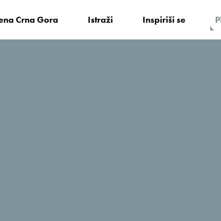
vena Crna Gora
Istraži
Inspiriši se
P
 činjenice
Aktuelno
Crna Gora na prvom mjestu Bloomb