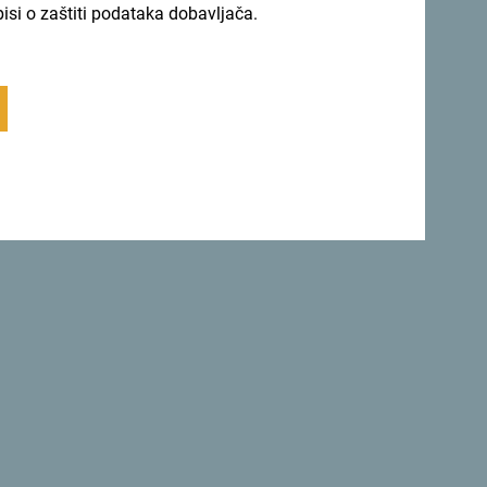
pisi o zaštiti podataka dobavljača.
 se za newsletter
iju tokom cijele godine
nolikosti.