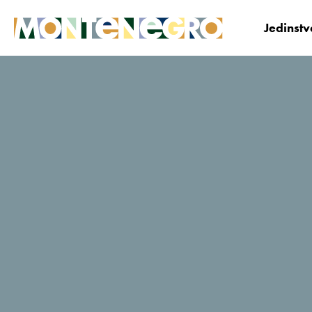
Jedinst
Crna Gora
Planiraj i Bukiraj
Korisni savjeti i
Crna Gora na
prvom mjestu
Bloomberg
destinacija 2020!
07. 01. 2020