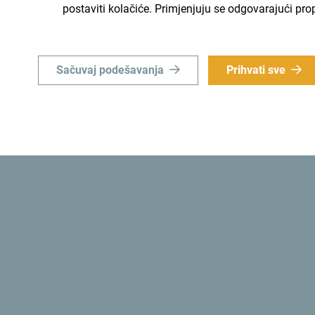
postaviti kolačiće. Primjenjuju se odgovarajući pro
Sačuvaj podešavanja
Prihvati sve
Šaljemo ti ideje:
Prijavi
u
Istraži destinac
e priliku da za kratko vrijeme
Mala zemlja, nevjerovatne raz