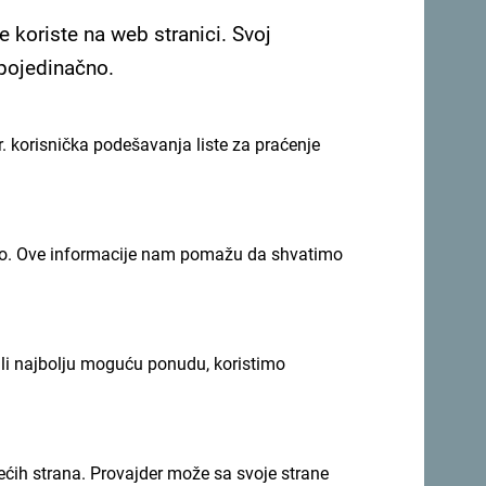
e koriste na web stranici. Svoj
 pojedinačno.
. korisnička podešavanja liste za praćenje
imno. Ove informacije nam pomažu da shvatimo
ili najbolju moguću ponudu, koristimo
li svoje trenutke:
#gomontenegro
.
rećih strana. Provajder može sa svoje strane