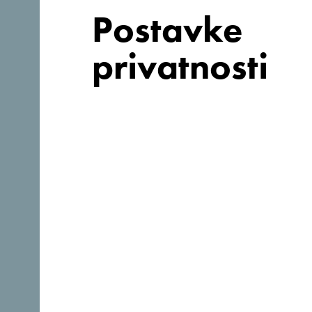
Postavke
privatnosti
Tražiš ideje za
svoje
putovanje?