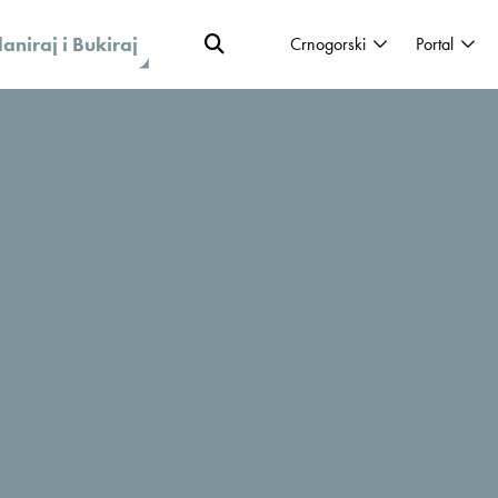
laniraj i Bukiraj
Crnogorski
Portal
erg destinacija 2020!