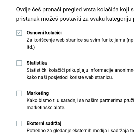
ali i Italija, Mađarska…
Ovdje ćeš pronaći pregled vrsta kolačića koji s
pristanak možeš postaviti za svaku kategoriju
Izvor: ShareMontenegro
Osnovni kolačići
Za korišćenje web stranice sa svim funkcijama (npr
itd.)
Statistika
Statistički kolačići prikupljaju informacije anon
kako naši posjetioci koriste web stranicu.
Marketing
Kako bismo ti u saradnji sa našim partnerima pruž
Pogledaj kako su drugi doživjeli Crnu Goru. Podje
marketinške alate.
Eksterni sadržaj
Potrebno za gledanje eksternih medija i sadržaja t