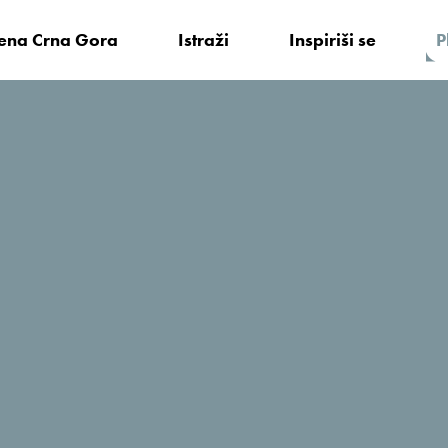
vena Crna Gora
Istraži
Inspiriši se
P
 činjenice
Aktuelno
fa: “Istorija, ljepota i magija Boke ostavili su snažan utisak
: