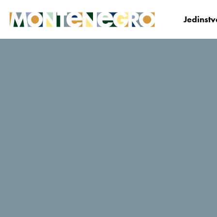
Jedinst
Crna Gora
Planiraj i Bukiraj
Korisni savjeti i
Crna Gora kroz objektiv renomiranog španskog fotogra
Crna Gora kroz
objektiv
renomiranog
španskog fotografa
“Istorija, ljepota i