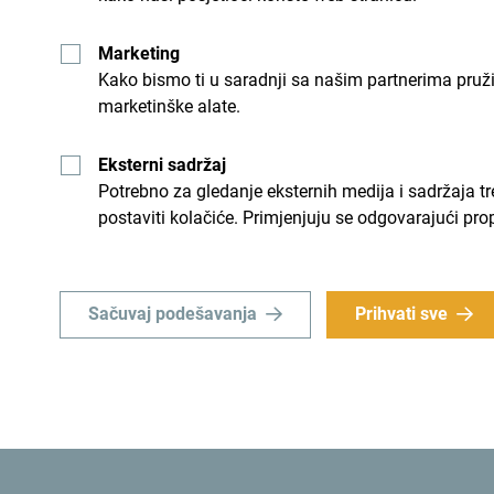
Marketing
Kako bismo ti u saradnji sa našim partnerima pruž
marketinške alate.
Eksterni sadržaj
Potrebno za gledanje eksternih medija i sadržaja t
postaviti kolačiće. Primjenjuju se odgovarajući pro
“Bilo je izuzetno iskustvo istraživati Boku Kotors
ljepota Perasta, modernost Tivta i magija Kotora 
Sačuvaj podešavanja
Prihvati sve
kuhinja, tako i smještaj, od najekskluzivnijih do 
putovanje bude izvanredno i nezaboravno. Sve to 
tima Nacionalne turističke organizacije Crne Gore,
Herceg Novog, Tivta i Kotora, koji su me tokom b
profesionalizmom,” istakao je Garsija.