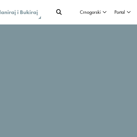
laniraj i Bukiraj
Crnogorski
Portal
”