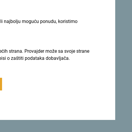
ili najbolju moguću ponudu, koristimo
rećih strana. Provajder može sa svoje strane
pisi o zaštiti podataka dobavljača.
ku kroz objektiv. Istorija Herceg Novog,
ostavili su snažan utisak. Kako lokalna
najjednostavnijih, doprinijeli su tome da moje
bilo je moguće zahvaljujući podršci cijelog
 kao i lokalnih turističkih organizacija
oravka vodili sa pažnjom, ljubaznošću i