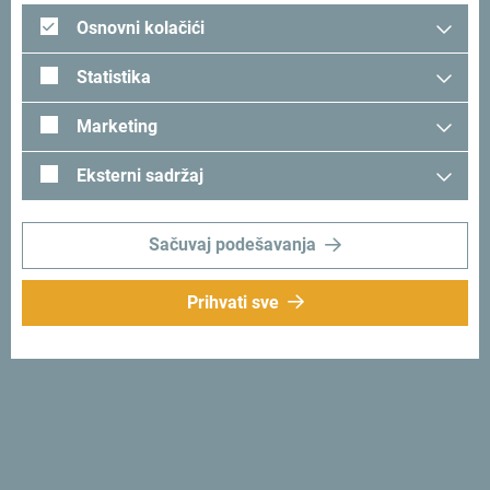
Osnovni kolačići
„To nam svakako pomaže da proširimo djelovanja na nova
tržišta. Mi pratimo NTO CG i nadamo
Statistika
se da oni vode računa o tome, da osluškuju i prate
Marketing
trendove, interesovanja. Naravno, dosta je tu
Eksterni sadržaj
i drugih faktora, kao što su avio konekcije, povezanost sa
zemljama regiona.”, istakao je Milivojević.
Sačuvaj podešavanja
„Ovo je još jedna u nizu poslovnih radionica koje je
organizovala NTO CG u posljednje vrijeme i
Prihvati sve
veoma smo ponosni što je odziv crnogorske turističke
privrede izuzetno veliki, naročito imajući u
vidu da su ovo turoperatori sa skandinavskog tržišta. Ovo
je tržište koje ima izuzetno veliki potencijal. Turoperatori
nose izuzetno pozitivne utiske o Crnoj Gori. Kada je riječ o