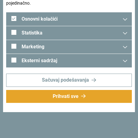
pojedinačno.
istorijom i gostoprimstvom ljudi
. Vjerujem da će se upravo
to dopasti našim čitaocima”, poručila je Giddings.
Osnovni kolačići
Statistika
Marketing
Eksterni sadržaj
Sačuvaj podešavanja
Prihvati sve