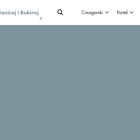
laniraj i Bukiraj
Crnogorski
Portal