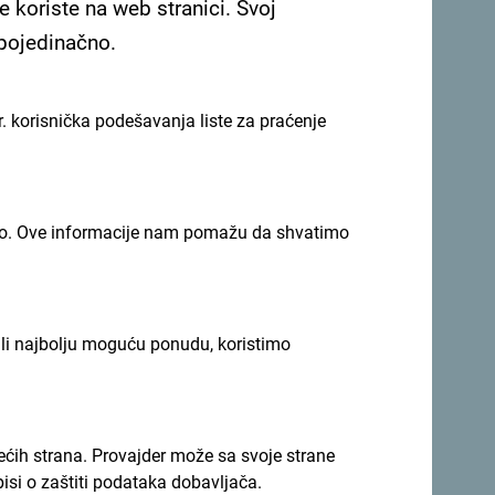
e koriste na web stranici. Svoj
 pojedinačno.
. korisnička podešavanja liste za praćenje
 se za newsletter
imno. Ove informacije nam pomažu da shvatimo
iju tokom cijele godine
ili najbolju moguću ponudu, koristimo
nolikosti.
rećih strana. Provajder može sa svoje strane
pisi o zaštiti podataka dobavljača.