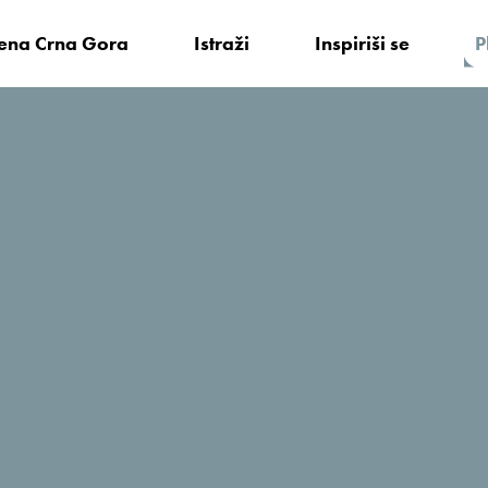
vena Crna Gora
Istraži
Inspiriši se
P
Milena