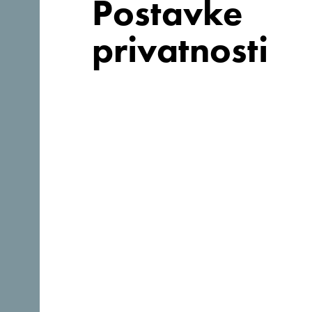
Postavke
privatnosti
Prati nas:
Otkrij jedinstvenu Crnu Gor
Od juga do sjevera za jedno popodne. Crna Gora ti daj
osjetiš njenu dušu i autentičnost.