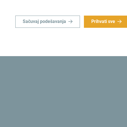
Sačuvaj podešavanja
Prihvati sve
Da li znaš? Crnogorske vlasti su 1991. godine us
prva ekološka država
na svijetu.