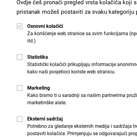
Ovdje ćeš pronaći pregled vrsta kolačića koji s
pristanak možeš postaviti za svaku kategoriju
Osnovni kolačići
Za korišćenje web stranice sa svim funkcijama (npr
itd.)
Šaljemo ti ideje:
Prijavi
Statistika
Statistički kolačići prikupljaju informacije anon
kako naši posjetioci koriste web stranicu.
u
Istraži destinac
Marketing
Kako bismo ti u saradnji sa našim partnerima pruž
e priliku da za kratko vrijeme
Mala zemlja, nevjerovatne raz
marketinške alate.
Eksterni sadržaj
Potrebno za gledanje eksternih medija i sadržaja t
postaviti kolačiće. Primjenjuju se odgovarajući pro