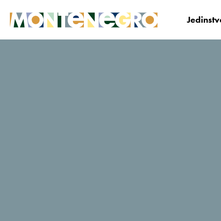
Jedinst
Crna Gora
Planiraj i Bukiraj
Gdje odsjesti?
Milena
TripAdvisor - ocjene putnika
14 Recenzije