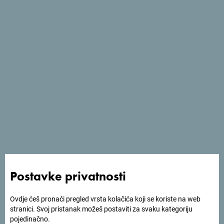
Pogledaj na Google mapi
Tražiš ideje za svoje
putovanje?
Postavke privatnosti
Pogledaj kako su drugi doživjeli Crnu Goru. Podjeli svoje
trenutke:
#gomontenegro
.
Ovdje ćeš pronaći pregled vrsta kolačića koji se koriste na web
stranici. Svoj pristanak možeš postaviti za svaku kategoriju
pojedinačno.