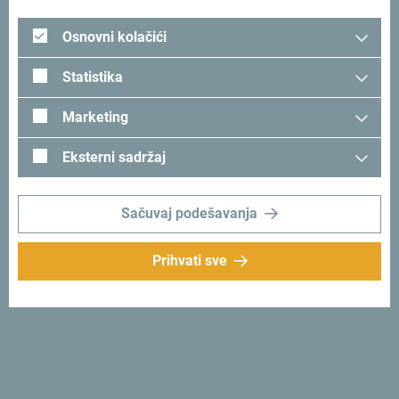
Osnovni kolačići
Statistika
Marketing
Eksterni sadržaj
Prati nas:
Šaljemo ti ideje:
Sačuvaj podešavanja
Prijavi se za newsletter
Prihvati sve
Otkrij jedinstvenu Crnu Goru
Od juga do sjevera za jedno popodne. Crna Gora ti daje
priliku da za kratko vrijeme osjetiš njenu dušu i