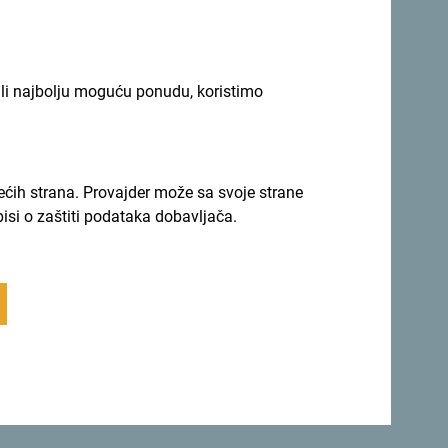
ili najbolju moguću ponudu, koristimo
 se za newsletter
rećih strana. Provajder može sa svoje strane
pisi o zaštiti podataka dobavljača.
iju tokom cijele godine
nolikosti.