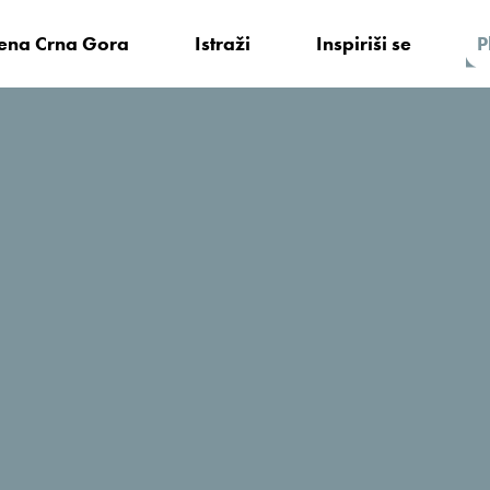
vena Crna Gora
Istraži
Inspiriši se
P
Palmon Bay Hotel & Spa