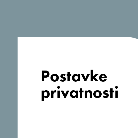
Tražiš ideje za
Postavke
svoje
privatnosti
putovanje?