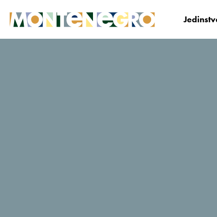
Jedinst
Crna Gora
Planiraj i Bukiraj
Gdje odsjesti?
Palmon Bay Hotel &
Spa
TripAdvisor - ocjene putnika
744 Recenzije