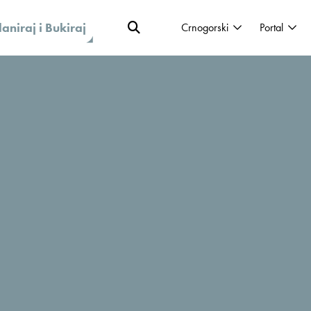
laniraj i Bukiraj
Crnogorski
Portal