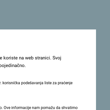
e koriste na web stranici. Svoj
 pojedinačno.
li svoje trenutke:
#gomontenegro
.
. korisnička podešavanja liste za praćenje
imno. Ove informacije nam pomažu da shvatimo