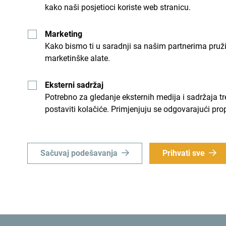
kako naši posjetioci koriste web stranicu.
Marketing
Kako bismo ti u saradnji sa našim partnerima pruž
marketinške alate.
Eksterni sadržaj
Šaljemo ti ideje:
Prijavi
Potrebno za gledanje eksternih medija i sadržaja t
postaviti kolačiće. Primjenjuju se odgovarajući pro
u
Istraži destinac
Sačuvaj podešavanja
Prihvati sve
e priliku da za kratko vrijeme
Mala zemlja, nevjerovatne raz