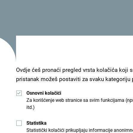
Hotel i spa Palmon Baynalazi se u Igalu.
Ovdje ćeš pronaći pregled vrsta kolačića koji s
pristanak možeš postaviti za svaku kategoriju
Pogledaj kako su drugi doživjeli Crnu Goru. Podje
Osnovni kolačići
Za korišćenje web stranice sa svim funkcijama (npr
itd.)
Statistika
Statistički kolačići prikupljaju informacije anon