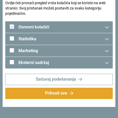
Ovdje ćeš pronaći pregled vrsta kolačića koji se koriste na web
stranici. Svoj pristanak možeš postaviti za svaku kategoriju
Pogledaj kako su drugi doživjeli Crnu Goru. Podjeli svoje
pojedinačno.
trenutke:
#gomontenegro
.
Osnovni kolačići
Statistika
Marketing
Eksterni sadržaj
Sačuvaj podešavanja
Prati nas:
Šaljemo ti ideje:
Prihvati sve
Prijavi se za newsletter