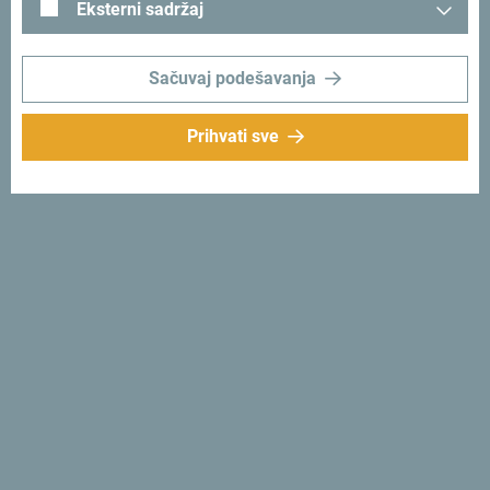
Eksterni sadržaj
Pogledaj kako su drugi doživjeli Crnu Goru. Podjeli svoje
trenutke:
#gomontenegro
.
Sačuvaj podešavanja
Prihvati sve
Prati nas:
Šaljemo ti ideje:
Prijavi se za newsletter