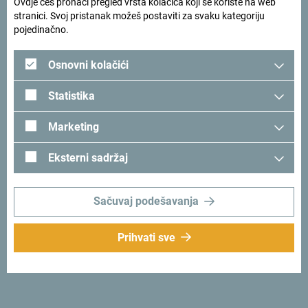
Ovdje ćeš pronaći pregled vrsta kolačića koji se koriste na web
stranici. Svoj pristanak možeš postaviti za svaku kategoriju
pojedinačno.
Osnovni kolačići
Statistika
Marketing
Eksterni sadržaj
Sačuvaj podešavanja
Prihvati sve
Tražiš ideje za svoje
putovanje?