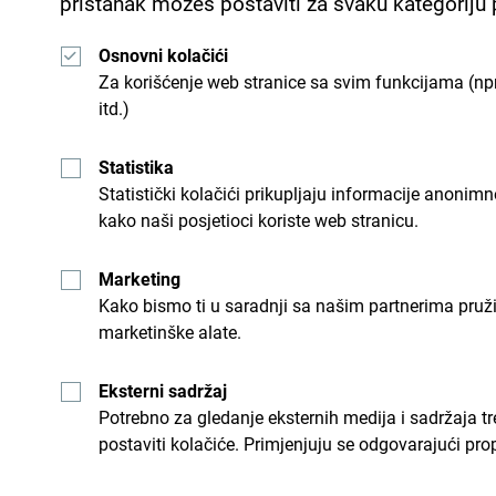
pristanak možeš postaviti za svaku kategoriju
Osnovni kolačići
Za korišćenje web stranice sa svim funkcijama (npr
itd.)
Statistika
Statistički kolačići prikupljaju informacije anon
kako naši posjetioci koriste web stranicu.
Pogledaj kako su drugi doživjeli Crnu Goru. Podje
Marketing
Kako bismo ti u saradnji sa našim partnerima pruž
marketinške alate.
Eksterni sadržaj
Potrebno za gledanje eksternih medija i sadržaja t
postaviti kolačiće. Primjenjuju se odgovarajući pro