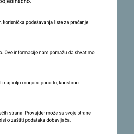
 pojedinačno.
. korisnička podešavanja liste za praćenje
imno. Ove informacije nam pomažu da shvatimo
li svoje trenutke:
#gomontenegro
.
ili najbolju moguću ponudu, koristimo
rećih strana. Provajder može sa svoje strane
pisi o zaštiti podataka dobavljača.