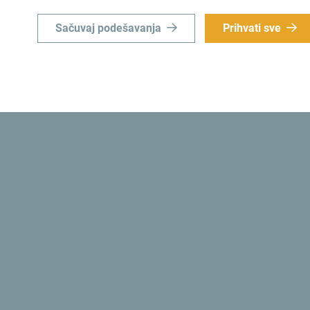
Sačuvaj podešavanja
Prihvati sve
Šaljemo ti ideje:
Prijavi
u
Istraži destinac
e priliku da za kratko vrijeme
Mala zemlja, nevjerovatne raz