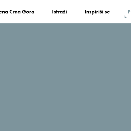
vena Crna Gora
Istraži
Inspiriši se
P
Vukovic Ethno Village Štitarica