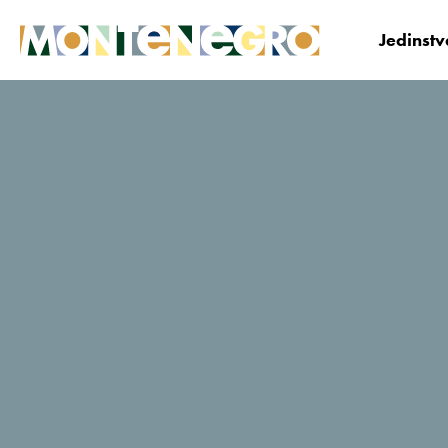
Jedinst
Crna Gora
Planiraj i Bukiraj
Gdje odsjesti?
Vukovic Ethno
Village Štitarica
TripAdvisor - ocjene putnika
1 Recenzije