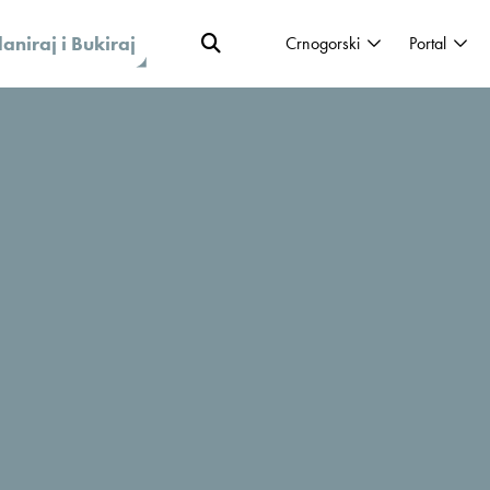
laniraj i Bukiraj
Crnogorski
Portal