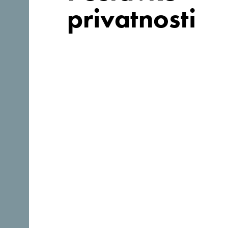
privatnosti
Tražiš ideje za
svoje
putovanje?