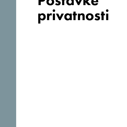
Postavke
privatnosti
Tražiš ideje za
svoje
putovanje?