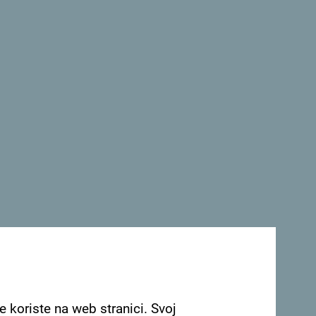
Pogledaj na Google mapi
i se u Mojkovcu, na raskrsnici glavnog
ka Žabljaku. Domaćinstvo se nalazi na obali
ik junacima Mojkovačke bitke, koji su simbol
o i novotvorena sportsko-rekreativna zona sa
četiri kućice za smještaj gostiju. Na imanju
ac. Gostima se nude proizvodi iz sopstvene
 u organizovanju kanjoninga, raftinga i
e koriste na web stranici. Svoj
ga.