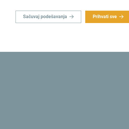
Sačuvaj podešavanja
Prihvati sve
Šaljemo ti ideje:
Prijavi
u
Istraži destinac
e priliku da za kratko vrijeme
Mala zemlja, nevjerovatne raz