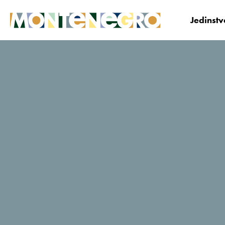
Jedinst
Crna Gora
Planiraj i Bukiraj
Gdje odsjesti?
TARA RIVERSIDE
TripAdvisor - ocjene putnika
7 Recenzije
Bukiraj sada