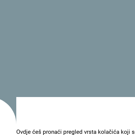
Usluge
- Dozvoljeni kućni ljubimci
- Wi Fi
Seosko domaćinstvo „Tara Riverside“ nalaz
magistralnog puta i regionalnog puta koji vodi 
rijeke Tare i nudi pogled na stari most i Spomen
grada. U blizini se nalazi i gradski stadion, ka
pješačkom i biciklističkom stazom. Raspolaže sa 
se nalaze i porodična kuća, bašta i ljetnjikov
proizvodnje. Domaćini mogu da vam pomognu
Ovdje ćeš pronaći pregled vrsta kolačića koji s
pješačkih tura, kao i individualnih i grupnih trenin