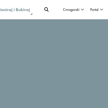
laniraj i Bukiraj
Crnogorski
Portal