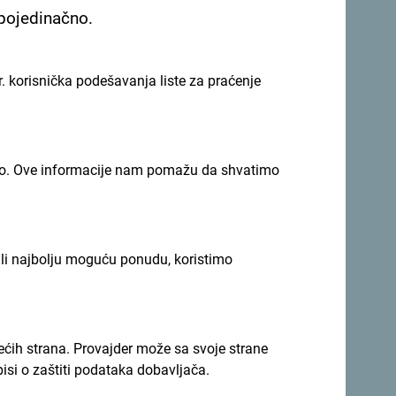
 pojedinačno.
. korisnička podešavanja liste za praćenje
imno. Ove informacije nam pomažu da shvatimo
li svoje trenutke:
#gomontenegro
.
ili najbolju moguću ponudu, koristimo
rećih strana. Provajder može sa svoje strane
pisi o zaštiti podataka dobavljača.