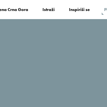
vena Crna Gora
Istraži
Inspiriši se
P
TARA RIVERSIDE