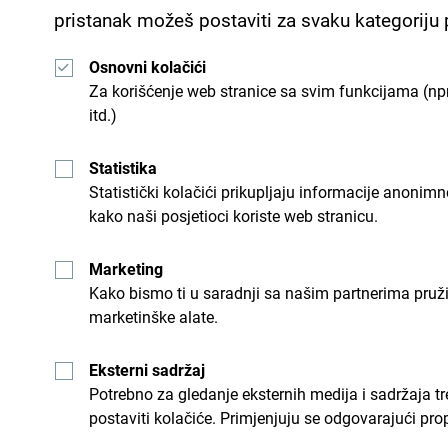
pristanak možeš postaviti za svaku kategoriju
Osnovni kolačići
Za korišćenje web stranice sa svim funkcijama (npr
itd.)
Statistika
Statistički kolačići prikupljaju informacije anon
kako naši posjetioci koriste web stranicu.
Pogledaj kako su drugi doživjeli Crnu Goru. Podje
Marketing
Kako bismo ti u saradnji sa našim partnerima pruž
marketinške alate.
Eksterni sadržaj
Potrebno za gledanje eksternih medija i sadržaja t
postaviti kolačiće. Primjenjuju se odgovarajući pro