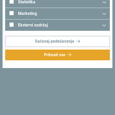
Statistika
Marketing
Tražiš ideje za svoje
Eksterni sadržaj
putovanje?
Sačuvaj podešavanja
Pogledaj kako su drugi doživjeli Crnu Goru. Podjeli svoje
Prihvati sve
trenutke:
#gomontenegro
.