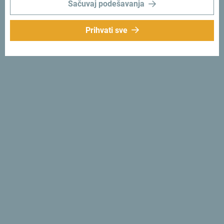
Sačuvaj podešavanja
Prihvati sve
Prati nas:
Šaljemo ti ideje:
Prijavi se za newsletter
Otkrij jedinstvenu Crnu Goru
Od juga do sjevera za jedno popodne. Crna Gora ti daje
priliku da za kratko vrijeme osjetiš njenu dušu i
autentičnost.