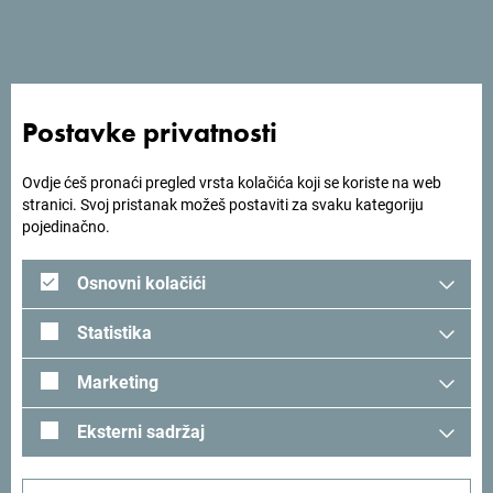
Pogledaj na Google mapi
Ukoliko putuješ iz pravca sjevera, a potreban ti je odmor, na
Postavke privatnosti
ulazu u Podgoricu sa desne strane magistralnog puta
nalazi se moderno opremljeni hotel Piramida.
Ovdje ćeš pronaći pregled vrsta kolačića koji se koriste na web
stranici. Svoj pristanak možeš postaviti za svaku kategoriju
pojedinačno.
Tražiš ideje za svoje
Osnovni kolačići
putovanje?
Statistika
Pogledaj kako su drugi doživjeli Crnu Goru. Podjeli svoje
Marketing
trenutke:
#gomontenegro
.
Eksterni sadržaj