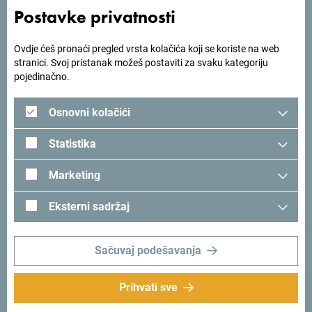
Postavke privatnosti
Tražiš ideje za svoje
Ovdje ćeš pronaći pregled vrsta kolačića koji se koriste na web
putovanje?
stranici. Svoj pristanak možeš postaviti za svaku kategoriju
pojedinačno.
Pogledaj kako su drugi doživjeli Crnu Goru. Podjeli svoje
Osnovni kolačići
trenutke:
#gomontenegro
.
Statistika
Marketing
Eksterni sadržaj
Sačuvaj podešavanja
Prihvati sve