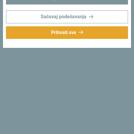
trenutke:
#gomontenegro
.
Sačuvaj podešavanja
Prihvati sve
Prati nas:
Šaljemo ti ideje:
Prijavi se za newsletter
Otkrij jedinstvenu Crnu Goru