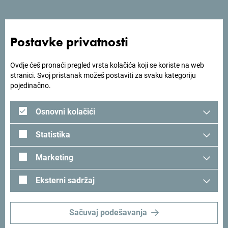
U okviru hotela Sport in nalaze se restoran, kafe bar, ljetnja
bašta, mali salon idealan za poslovne ručkove i seminare
manjeg obima.
Postavke privatnosti
Ovdje ćeš pronaći pregled vrsta kolačića koji se koriste na web
stranici. Svoj pristanak možeš postaviti za svaku kategoriju
Tražiš ideje za svoje
pojedinačno.
putovanje?
Osnovni kolačići
Statistika
Pogledaj kako su drugi doživjeli Crnu Goru. Podjeli svoje
trenutke:
#gomontenegro
.
Marketing
Eksterni sadržaj
Sačuvaj podešavanja