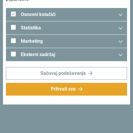
Osnovni kolačići
Statistika
Marketing
Eksterni sadržaj
Prati nas:
Šaljemo ti ideje:
Sačuvaj podešavanja
Prijavi se za newsletter
Prihvati sve
Otkrij jedinstvenu Crnu Goru
Od juga do sjevera za jedno popodne. Crna Gora ti daje
priliku da za kratko vrijeme osjetiš njenu dušu i