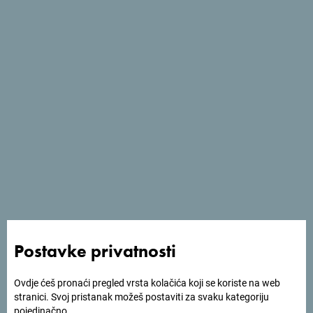
Pogledaj na Google mapi
Tražiš ideje za svoje
putovanje?
Postavke privatnosti
Pogledaj kako su drugi doživjeli Crnu Goru. Podjeli svoje
trenutke:
#gomontenegro
.
Ovdje ćeš pronaći pregled vrsta kolačića koji se koriste na web
stranici. Svoj pristanak možeš postaviti za svaku kategoriju
pojedinačno.